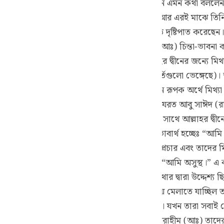
ভেঙ্গে চুরমার করার সুযোগ পান। এই জন্যে তিনি এমন কথা বললেন যা প
guês
্থ ভেবেছিল। তাই তাকে রেখেই তারা বের হয়েছিল। আর এরই মাঝে তিন
ий
না করে তখন আরবীয়রা বলেঃ “তিনি নক্ষত্রের প্রতি দৃষ্টিপাত করেছেন।” 
িভাবে ওর প্রভাবমুক্ত হওয়া যাবে? হযরত ইবরাহীম (আঃ) চিন্তা-ভাবনা ক
টি মিথ্যা কথা বলেছিলেন। এর মধ্যে দু’বার আল্লাহর দ্বীনের জন্যে ম
ไทย
ের এই বড় প্রতিমাটি এ কাজ করেছে অর্থাৎ মূর্তিগুলো ভেঙ্গেছে)। আর
e
র একটিও আসল বা প্রকৃত মিথ্যা ছিল না। এখানে রূপক অর্থে মিথ্যা 
 রেখে এরূপ বাহানা করা মিথ্যার অন্তর্ভুক্ত নয়।হযরত আবু সাঈদ (রাঃ
 মধ্যে একটিও এমন ছিল না যার কর্ম-কৌশলের সাথে আল্লাহর দ্বীনের 
中文
রত সুফিয়ান (রঃ) বলেন যে, “আমি অসুস্থ” এর ভাবার্থ হচ্ছেঃ “আমি 
 যেতো। হযরত সাঈদ (রঃ) বলেন যে, আল্লাহর দ্বীন প্রচার এবং তাদের মি
u
 যে, তিনি নক্ষত্র উদিত হতে দেখে বলেছিলেনঃ “আমি অসুস্থ।” এ কথা
ol
রোগ আসবেই। একটা উক্তি এও রয়েছে যে, তার এ কথার দ্বারা উদ্দেশ্য
ili
বলেন যে, যখন হযরত ইবরাহীম (আঃ)-এর সম্প্রদায় মেলাতে যাচ্ছিল 
ড়েন এবং একটি নক্ষত্রের দিকে দৃষ্টিপাত করেন। যখন তারা সবাই মে
Việt
“তোমরা খাদ্য গ্রহণ করছো না কেন?” হযরত ইবরাহীম (আঃ) তাদের মন