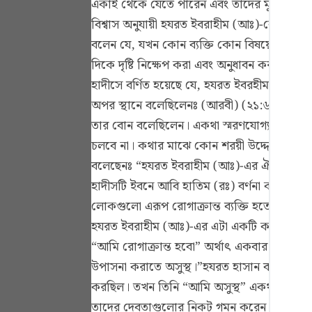
একাই থেকে যেতে পারেন এবং তাদের মূর্তিগুলোকে 
Portu
বিশ্বাস অনুযায়ী হযরত ইবরাহীম (আঃ)-কে অসুস
русск
বলেন যে, যখন কোন ব্যক্তি কোন বিষয়ে চিন্তা-ভাব
দিকে দৃষ্টি নিক্ষেপ করা এবং অনুধাবন করা যে, ক
Shqip
হাদীসে বর্ণিত হয়েছে যে, হযরত ইবরহীম (আঃ) তিন
ภาษา
অপর স্থানে বলেছিলেনঃ (আরবী) (২১:৬৩) (বরং তাদ
Türkç
তার বোন বলেছিলেন। একথা স্মরণযোগ্য যে, এগুলো
চলবে না। কথার মাঝে কোন শরয়ী উদ্দেশ্যকে সামনে
اردو
বলেছেনঃ “হযরত ইবরাহীম (আঃ)-এর ঐ তিনটি কথার
简体
হাদীসটি ইবনে আবি হাতিম (রঃ) বর্ণনা করেছেন)হয
লোকগুলো এরূপ রোগাক্রান্ত ব্যক্তি হতে পালিয়ে
Melay
হযরত ইবরাহীম (আঃ)-এর এটা একটি কর্মকৌশল ছিল
Españ
“আমি রোগাক্রান্ত হবো” অর্থাৎ একবার মৃত্যুর 
Kiswah
উপাসনা করাতে অসুস্থ।”হযরত হাসান বসরী (রঃ) 
করছিল। তখন তিনি “আমি অসুস্থ” একথা বলে সরে প
Tiếng 
তাদের দেবতাগুলোর নিকট গমন করেন এবং বলেনঃ 