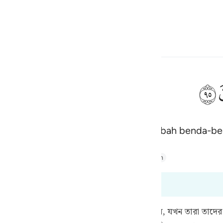
Bahasa
Log masuk
h
ﲣ
 ia berkata: "Patutkah kamu menyembah benda-b
ف
is
Majid
Tafsir Abu Bakr Zakaria
Tafsir Ahsanul Bayaan
esia
t dari 37:88 hingga 37:98
no
) স্বীয় সম্প্রদায়কে এই কথা এ জন্যেই বললেন যে, যখন তারা তাদের