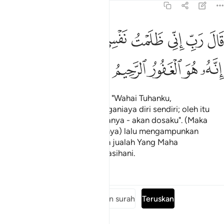
28:16
ﱷ
ﱸ
ﱹ
ﱺ
ﱻ
ﱼ
ﱽ
ﱾ
ال رب اني ظلمت نفسي فاغفر لي فغفر له انه هو الغفور الرحيم ١٦
ﱿﲀ
َالَ رَبِّ إِنِّى ظَلَمْتُ نَفْسِى فَٱغْفِرْ لِى فَغَفَرَ لَهُۥٓ ۚ إِنَّهُۥ هُوَ ٱلْغَفُور
ﲁ
ﲂ
ﲃ
ﲄ
ﲅ
Ia merayu (dengan sesalnya): "Wahai Tuhanku,
sesungguhnya aku telah menganiaya diri sendiri; oleh itu
ampunkanlah - apalah jua kiranya - akan dosaku". (Maka
Allah Taala menerima taubatnya) lalu mengampunkan
dosanya; sesungguhnya Allah jualah Yang Maha
Pengampun, lagi Maha Mengasihani.
Tafsir
Pelajaran
Renungan
Baca keseluruhan surah
Teruskan