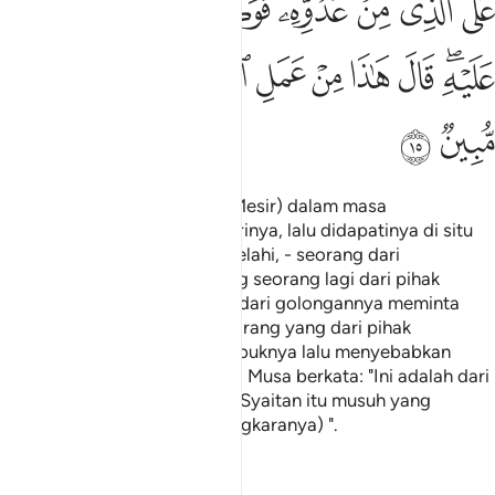
ﱣ
ﱤ
ﱥ
ﱦ
ﱧ
ﱨ
ﱩ
ﱪﱫ
ﱬ
ﱭ
ﱮ
ﱯ
ﱰﱱ
ﱲ
ﱳ
ﱴ
ﱵ
ﱶ
Dan masuklah ia ke bandar (Mesir) dalam masa
penduduknya tidak menyedarinya, lalu didapatinya di situ
dua orang lelaki sedang berkelahi, - seorang dari
golongannya sendiri dan yang seorang lagi dari pihak
musuhnya. Maka orang yang dari golongannya meminta
tolong kepadanya melawan orang yang dari pihak
musuhnya; Musa pun menumbuknya lalu menyebabkan
orang itu mati. (pada saat itu) Musa berkata: "Ini adalah dari
kerja Syaitan, sesungguhnya Syaitan itu musuh yang
menyesatkan, yang nyata (angkaranya) ".
Tafsir
Pelajaran
Renungan