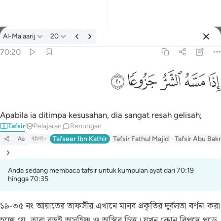
Tafsir: Al-Ma'aarij 70:20
Al-Ma'aarij
20
Log masuk
70:20
اذا مسه الشر جزوعا ٢٠
ﱰ
ﱱ
ﱲ
ﱳ
ﱴ
إِذَا مَسَّهُ ٱلشَّرُّ جَزُوعًۭا ٢٠
Apabila ia ditimpa kesusahan, dia sangat resah gelisah;
Tafsir
Pelajaran
Renungan
বাংলা
Tafseer Ibn Kathir
Tafsir Fathul Majid
Tafsir Abu Bakr
Aa
Anda sedang membaca tafsir untuk kumpulan ayat dari 70:19
hingga 70:35
১৯-৩৫ নং আয়াতের তাফসীর
এখানে মানব প্রকৃতির দুর্বলতা বর্ণনা করা
হচ্ছে যে, তারা বড়ই অসহিষ্ণু ও অস্থির চিত্ত। যখন কোন বিপদে পড়ে