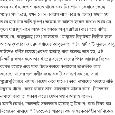
তখন বড়ই হা-হুতাশ করতে থাকে এবং নিরাশায় একেবারে ভেঙ্গে
পড়ে। পক্ষান্তরে, যখন কোন কল্যাণ লাভ করে ও অবস্থা স্বচ্ছল হয়
তখন হয়ে যায় অতি কৃপণ। আল্লাহ তা'আলার হকের কথাও তখন সে
ভুলে যায়।মুসনাদে আহমাদে হযরত আবূ হুরাইরা (রাঃ) হতে বর্ণিত
আছে যে, রাসূলুল্লাহ্ (সঃ) বলেছেনঃ “মানুষের নিকৃষ্টতম জিনিস হলো
অত্যন্ত কৃপণতা ও চরম পর্যায়ের কাপুরুষতা।” (এ হাদীসটি সুনানে আবু
দাউদেও বর্ণিত হয়েছে)এরপর আল্লাহ্ পাক বলেনঃ তবে হ্যাঁ, এই
নিন্দনীয় স্বভাব হতে তারাই দূরে রয়েছে যাদের উপর আল্লাহর বিশেষ
রহমত রয়েছে এবং যারা চিরন্তনভাবে কল্যাণের তাওফীক লাভ
করেছে। যাদের গুণাবলীর মধ্যে একটি বড় গুণ এই যে, তারা
পুরোপুরিভাবে নামায কায়েম করে থাকে। তারা নামাযের সময়ের প্রতি
যত্নবান থাকে। ফরয নামায তারা ভালভাবে আদায় করে। নিজেদের
নামাযে তারা তা প্রকাশ করে। যেমন মহান আল্লাহ্ বলেনঃ
(আরবি)অর্থাৎ “অবশ্যই সফলকাম হয়েছে মু'মিনগণ, যারা বিনয়-নম্র
নিজেদের নামাযে।” (২৩:১-২) আরবরা বদ্ধ ও হরকতবিহীন পানিকেও