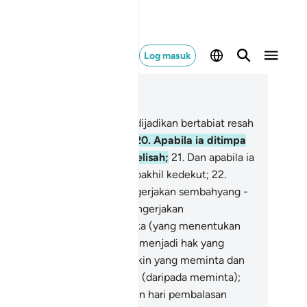
Log masuk
ca dalam Konteks
 70, Halaman 569, Juz 29
.
Sesungguhnya manusia itu dijadikan bertabiat resah
isah (lagi bakhil kedekut); -
20
.
Apabila ia ditimpa
susahan, dia sangat resah gelisah;
21
.
Dan apabila ia
roleh kesenangan, ia sangat bakhil kedekut;
22
.
cuali orang-orang yang mengerjakan sembahyang -
.
Iaitu mereka yang tetap mengerjakan
mbahyangnya;
24
.
Dan mereka (yang menentukan
hagian) pada harta-hartanya, menjadi hak yang
rmaklum -
25
.
Bagi orang miskin yang meminta dan
ang miskin yang menahan diri (daripada meminta);
.
Dan mereka yang percayakan hari pembalasan