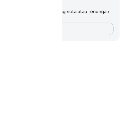
ta dan Refleksi
da tidak mempunyai sebarang nota atau renungan
tang ayat ini.
Rakamkan buah fikiran anda…