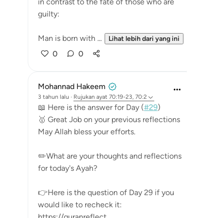
in contrast to the fate of those who are
guilty:
Man is born with ...
Lihat lebih dari yang ini
0
0
Mohannad Hakeem
3 tahun lalu
·
Rujukan
ayat 70:19-23, 70:2
📖 Here is the answer for Day (
#29
)
🥇 Great Job on your previous reflections
May Allah bless your efforts.
✏️What are your thoughts and reflections
for today's Ayah?
👉Here is the question of Day 29 if you
would like to recheck it:
https://quranreflect....