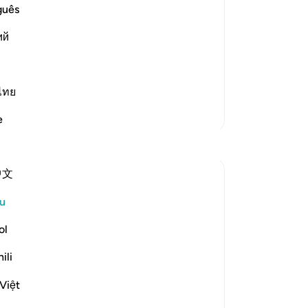
(d
guês
bu
 Allah explains this statement by
ий
di
az
me
ng, whenev
…
Baca Lagi
me
ไทย
at
Lebih Banyak Tafsir
e
tid
Refleksi
se
or
中文
me
AbuBakr Musa
me
17 minggu lalu
·
Rujukan
ayat 70:19-23
u
The beauty of these verses lies in how
(s
they diagnose the human condition with
te
ol
such raw honesty, only to offer us a path
de
ili
toward true emotional stability. We often
de
feel like victims of our own temperament
-
A
Việt
—swinging between deep despair when