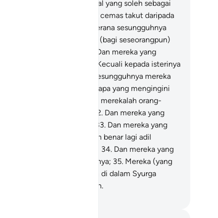
engan mengerjakan amal-amal yang soleh sebagai
ktinya);
27
.
Dan mereka yang cemas takut daripada
timpa azab Tuhannya, -
28
.
Kerana sesungguhnya
ab Tuhan mereka, tidak patut (bagi seseorangpun)
rasa aman terhadapnya;
29
.
Dan mereka yang
njaga kehormatannya, -
30
.
Kecuali kepada isterinya
au kepada hambanya, maka sesungguhnya mereka
ak tercela;
31
.
Kemudian sesiapa yang mengingini
lain dari yang demikian, maka merekalah orang-
ang yang melampaui batas;
32
.
Dan mereka yang
njaga amanah dan janjinya;
33
.
Dan mereka yang
mberikan keterangan dengan benar lagi adil
emasa mereka menjadi saksi);
34
.
Dan mereka yang
tap memelihara sembahyangnya;
35
.
Mereka (yang
mikian sifatnya) ditempatkan di dalam Syurga
ngan diberikan penghormatan.
bdullah Muhammad Basmeih