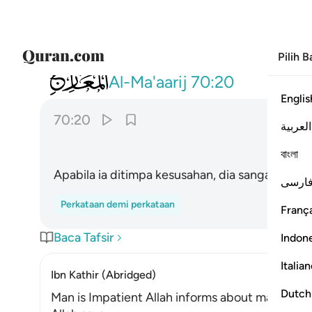
Pilih 
070
اذا مسه الشر جزوعا ٢٠
Al-Ma'aarij
70:20
Englis
70:20
العربية
বাংলা
Apabila ia ditimpa kesusahan, dia sangat resah 
ارسی
Perkataan demi perkataan
França
Baca Tafsir
Indon
Italia
Ibn Kathir (Abridged)
Dutch
Man is Impatient Allah informs about man and his