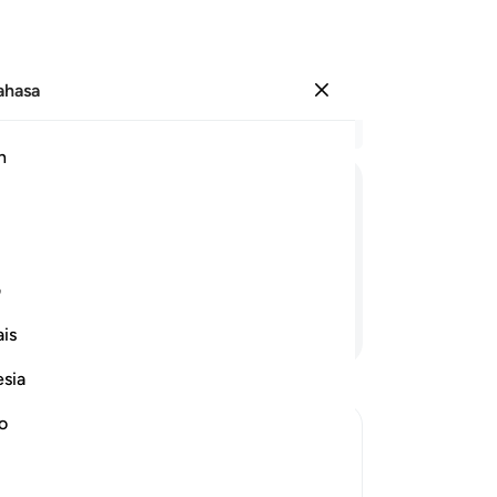
Bahasa
Log masuk
Ba
h
Bab
19
ﱰ
ﱱ
ﱲ
ﱳ
ﱴ
gel
ke
gelisah;
be
ف
Ke
Teruskan Membaca
is
23
se
esia
ba
te
no
or
 inclination to corrupt his behavior.
26