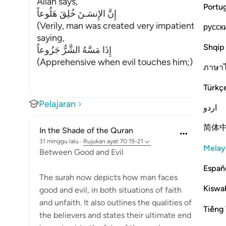
Allah says,
Portu
إِنَّ الإِنسَـنَ خُلِقَ هَلُوعاً
(Verily, man was created very impatient;) Then,
русск
saying,
Shqip
إِذَا مَسَّهُ الشَّرُّ جَزُوعاً
(Apprehensive when evil touches him;) meani
ภาษา
Türkç
Pelajaran
اردو
简体
In the Shade of the Quran
31 minggu lalu
·
Rujukan
ayat 70:19-21
Melay
Between Good and Evil
Españ
The surah now depicts how man faces
Kiswah
good and evil, in both situations of faith
and unfaith. It also outlines the qualities of
Tiếng 
the believers and states their ultimate end