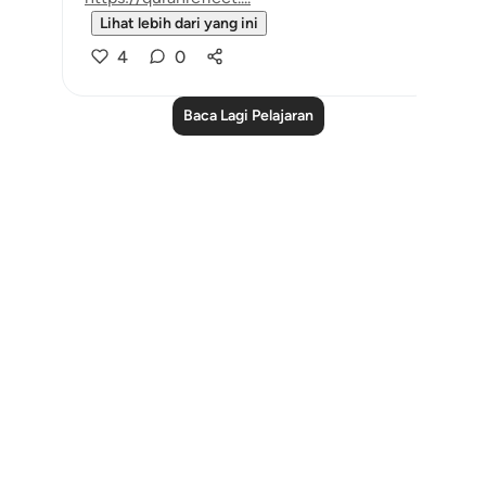
Lihat lebih dari yang ini
4
0
Baca Lagi Pelajaran
Notes
placeholders
close