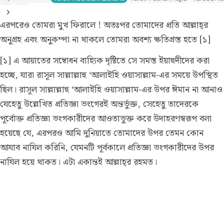
এরপরেও তোমরা মুখ ফিরালে ! অতঃপর তোমাদের প্রতি আল্লাহ্‌র
অনুগ্রহ এবং অনুকম্পা না থাকলে তোমরা অবশ্য ক্ষতিগ্রস্ত হতে [১]
[১] এ আয়াতের সম্বোধন বাহ্যিক দৃষ্টিতে সে সমস্ত ইয়াহুদীদের করা
হচ্ছে, যারা রাসূল সাল্লাল্লাহু ‘আলাইহি ওয়াসাল্লাম-এর সময়ে উপস্থিত
ছিল। রাসূল সাল্লাল্লাহু ‘আলাইহি ওয়াসাল্লাম-এর উপর ঈমান না আনাও
যেহেতু উল্লেখিত প্রতিজ্ঞা ভংগেরই অন্তর্ভুক্ত, সেহেতু তাদেরকে
পূর্বোক্ত প্রতিজ্ঞা ভংগকারীদের আওতাভুক্ত করে উদাহরণস্বরূপ বলা
হয়েছে যে, এরপরও আমি দুনিয়াতে তোমাদের উপর তেমন কোন
আযাব নাযিল করিনি, যেমনটি পূর্বকালে প্রতিজ্ঞা ভংগকারীদের উপর
নাযিল হয়ে থাকত। এটা একান্তই আল্লাহ্‌র রহমত।