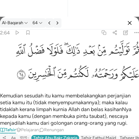
Tafsir: Al-Baqarah 2:64
Al-Baqarah
64
Log masuk
2:64
يتم من بعد ذالك فلولا فضل الله عليكم ورحمته لكنتم من الخاسرين ٦٤
ﱪ
ﱫ
ﱬ
ﱭ
ﱮﱯ
ﱰ
ﱱ
ﱲ
لِكَ ۖ فَلَوْلَا فَضْلُ ٱللَّهِ عَلَيْكُمْ وَرَحْمَتُهُۥ لَكُنتُم مِّنَ ٱلْخَـٰسِرِينَ ٦٤
ﱳ
ﱴ
ﱵ
ﱶ
ﱷ
ﱸ
Kemudian sesudah itu kamu membelakangkan perjanjian
setia kamu itu (tidak menyempurnakannya); maka kalau
tidaklah kerana limpah kurnia Allah dan belas kasihanNya
kepada kamu (dengan membuka pintu taubat), nescaya
menjadilah kamu dari golongan orang-orang yang rugi.
Tafsir
Pelajaran
Renungan
বাংলা
Tafsir Abu Bakr Zakaria
Tafsir Fathul Majid
Tafseer Ib
Aa