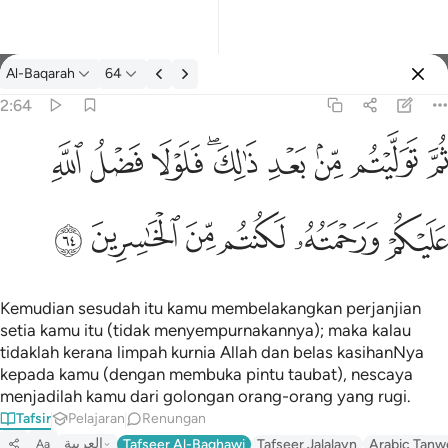
Tafsir: Al-Baqarah 2:64
Al-Baqarah
64
Log masuk
2:64
يتم من بعد ذالك فلولا فضل الله عليكم ورحمته لكنتم من الخاسرين ٦٤
ﱪ
ﱫ
ﱬ
ﱭ
ﱮﱯ
ﱰ
ﱱ
ﱲ
لِكَ ۖ فَلَوْلَا فَضْلُ ٱللَّهِ عَلَيْكُمْ وَرَحْمَتُهُۥ لَكُنتُم مِّنَ ٱلْخَـٰسِرِينَ ٦٤
ﱳ
ﱴ
ﱵ
ﱶ
ﱷ
ﱸ
Kemudian sesudah itu kamu membelakangkan perjanjian
setia kamu itu (tidak menyempurnakannya); maka kalau
tidaklah kerana limpah kurnia Allah dan belas kasihanNya
kepada kamu (dengan membuka pintu taubat), nescaya
menjadilah kamu dari golongan orang-orang yang rugi.
Tafsir
Pelajaran
Renungan
العربية
Tafseer Al-Baghawi
Tafseer Jalalayn
Arabic Tanw
Aa