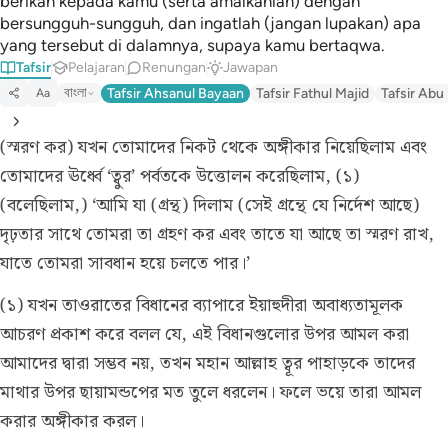
berikan kepada kamu (serta amalkanlah) dengan
bersungguh-sungguh, dan ingatlah (jangan lupakan) apa
yang tersebut di dalamnya, supaya kamu bertaqwa.
Tafsir
Pelajaran
Renungan
Jawapan
বাংলা
Tafsir Ahsanul Bayaan
Tafsir Fathul Majid
Tafsir Abu
Aa
(স্মরণ কর) যখন তোমাদের নিকট থেকে অঙ্গীকার নিয়েছিলাম এবং
তোমাদের ঊর্ধ্বে ‘ত্বুর’ পর্বতকে উত্তোলন করেছিলাম, (১)
(বলেছিলাম,) ‘আমি যা (গ্রন্থ) দিলাম (সেই গ্রন্থে যে নির্দেশ আছে)
দৃঢ়তার সাথে তোমরা তা গ্রহণ কর এবং তাতে যা আছে তা স্মরণ রাখ,
যাতে তোমরা সাবধান হয়ে চলতে পার।’
(১) যখন তাওরাতের বিধানের ব্যাপারে ইয়াহুদীরা অবাধ্যতামূলক
আচরণ প্রকাশ করে বলল যে, এই বিধানগুলোর উপর আমল করা
আমাদের দ্বারা সম্ভব নয়, তখন মহান আল্লাহ ত্বূর পাহাড়কে তাদের
মাথার উপর ছায়ামন্ডপের মত তুলে ধরলেন। ফলে ভয়ে তারা আমল
করার অঙ্গীকার করল।