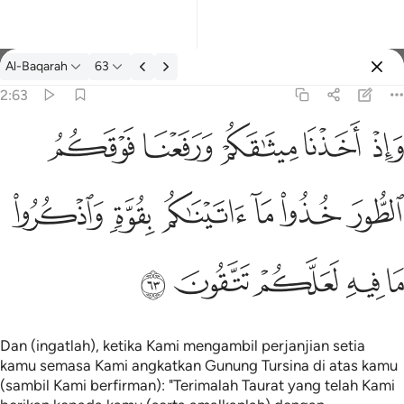
Tafsir: Al-Baqarah 2:63
Al-Baqarah
63
Log masuk
2:63
فعنا فوقكم الطور خذوا ما اتيناكم بقوة واذكروا ما فيه لعلكم تتقون ٦٣
ﱚ
ﱛ
ﱜ
ﱝ
ﱞ
كُمُ ٱلطُّورَ خُذُوا۟ مَآ ءَاتَيْنَـٰكُم بِقُوَّةٍۢ وَٱذْكُرُوا۟ مَا فِيهِ لَعَلَّكُمْ تَتَّقُونَ ٦٣
ﱟ
ﱠ
ﱡ
ﱢ
ﱣ
ﱤ
ﱥ
ﱦ
ﱧ
ﱨ
ﱩ
Dan (ingatlah), ketika Kami mengambil perjanjian setia
kamu semasa Kami angkatkan Gunung Tursina di atas kamu
(sambil Kami berfirman): "Terimalah Taurat yang telah Kami