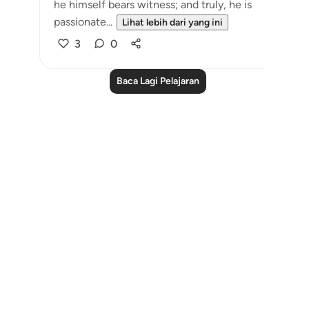
he himself bears witness; and truly, he is
passionate...
Lihat lebih dari yang ini
3
0
Baca Lagi Pelajaran
Notes
placeholders
close