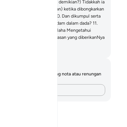
oba).
9
.
(Patutkah ia bersikap demikian?) Tidakkah ia
ngetahui (bagaimana keadaan) ketika dibongkarkan
gala yang ada dalam kubur?
10
.
Dan dikumpul serta
dedahkan segala yang terpendam dalam dada?
11
.
sungguhnya Tuhan mereka Maha Mengetahui
ngan mendalam tentang (balasan yang diberikanNya
pada) mereka - pada hari itu.
bdullah Muhammad Basmeih
ta dan Refleksi
da tidak mempunyai sebarang nota atau renungan
tang ayat ini.
Rakamkan buah fikiran anda…