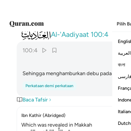
Pilih 
100
فاثرن به نقعا ٤
Al-'Aadiyaat
100:4
Englis
100:4
العربية
বাংলা
Sehingga menghamburkan debu pada waktu it
ارسی
Perkataan demi perkataan
França
Baca Tafsir
Indon
Italia
Ibn Kathir (Abridged)
Dutch
Which was revealed in Makkah