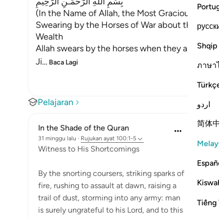
بِسْمِ اللَّهِ الرَّحْمَـنِ الرَّحِيمِ
Portu
(In the Name of Allah, the Most Gracious, the M
Swearing by the Horses of War about the Ungra
русск
Wealth
Shqip
Allah swears by the horses when they are made to
Ji
…
Baca Lagi
ภาษา
Türkç
Pelajaran
اردو
简体
In the Shade of the Quran
31 minggu lalu
·
Rujukan
ayat 100:1-5
Melay
Witness to His Shortcomings
Españ
By the snorting coursers, striking sparks of
Kiswah
fire, rushing to assault at dawn, raising a
trail of dust, storming into any army: man
Tiếng 
is surely ungrateful to his Lord, and to this