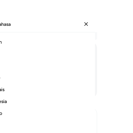
Bahasa
Log masuk
Ba
h
Bab
1
.
ﲪ
ﲫ
ﲬ
ﲭ
ke
api
u,
mu
ف
me
Teruskan Membaca
is
me
mu
esia
be
ia
no
ke
me