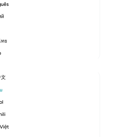
hal
guês
ost Merciful.
me
tefulness of Man and His Zeal for
ий
se
di
 gallop into battle in His path (i.e.,
Se
de
ไทย
ke
Lebih Banyak Tafsir
e
-
A
Refleksi
No
中文
An
Khalisa M.
ten
tahun lalu
·
Rujukan
ayat 3:159, 100:1-6
u
We’re often taught to reach for tawakkul
when life tightens.
ol
When we’ve done all we can.
ili
When we’re tired and overwhelmed. And
when there’s nowhere else to turn.
Việt