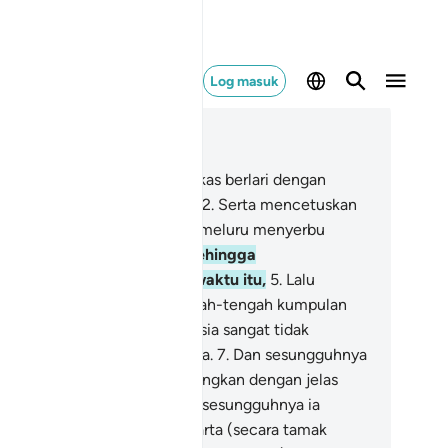
Log masuk
ca dalam Konteks
 100, Halaman 599, Juz 30
Demi Kuda Perang yang tangkas berlari dengan
dengaran kencang nafasnya,
2
.
Serta mencetuskan
 dari telapak kakinya,
3
.
Dan meluru menyerbu
suh pada waktu subuh,
4
.
Sehingga
nghamburkan debu pada waktu itu,
5
.
Lalu
nggempur ketika itu di tengah-tengah kumpulan
suh;
6
.
Sesungguhnya manusia sangat tidak
rsyukur akan nikmat Tuhannya.
7
.
Dan sesungguhnya
 (dengan bawaannya) menerangkan dengan jelas
adaan yang demikian;
8
.
Dan sesungguhnya ia
lampau sangat sayangkan harta (secara tamak