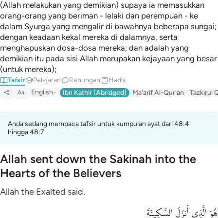
(Allah melakukan yang demikian) supaya ia memasukkan
orang-orang yang beriman - lelaki dan perempuan - ke
dalam Syurga yang mengalir di bawahnya beberapa sungai;
dengan keadaan kekal mereka di dalamnya, serta
menghapuskan dosa-dosa mereka; dan adalah yang
demikian itu pada sisi Allah merupakan kejayaan yang besar
(untuk mereka);
Tafsir
Pelajaran
Renungan
Hadis
English
Ibn Kathir (Abridged)
Ma'arif Al-Qur'an
Tazkirul 
Aa
Anda sedang membaca tafsir untuk kumpulan ayat dari 48:4
hingga 48:7
Allah sent down the Sakinah into the
Hearts of the Believers
Allah the Exalted said,
هُوَ الَّذِى أَنزَلَ السَّكِينَةَ