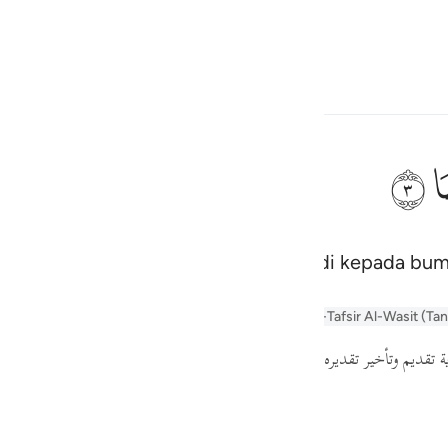
Bahasa
Log masuk
h
ﲂ
asaan gerun); "Apa yang sudah terjadi kepada bum
ف
is
alayn
Arabic Tanweer Tafseer
Tafsir Al-Tabari
Al-Tafsir Al-Wasit (Ta
esia
أي .
"ما لها"
فيقول الإنسان:
،
"يومئذ تحدث أخبارها"
ة تقديم وتأخير تقديره
no