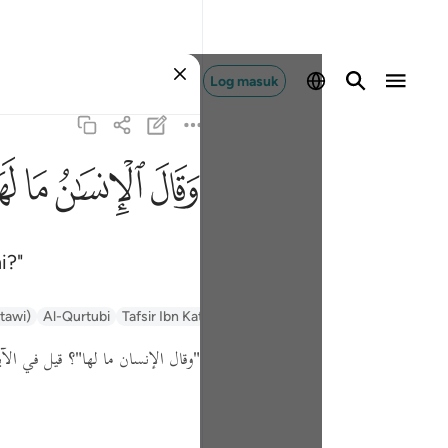
Log masuk
ﱾ
ﱿ
ﲀ
ﲁ
i?"
ntawi)
Al-Qurtubi
Tafsir Ibn Kathir
Tafsir Muyassar
السعدي Al-Sa'di
"وقال الإنسان ما لها"
؟
قيل في الآي: