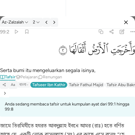
Tafsir: Az-Zalzalah 99:2
Az-Zalzalah
2
Log masuk
99:2
واخرجت الارض اثقالها ٢
ﱺ
ﱻ
ﱼ
ﱽ
وَأَخْرَجَتِ ٱلْأَرْضُ أَثْقَالَهَا ٢
Serta bumi itu mengeluarkan segala isinya,
Tafsir
Pelajaran
Renungan
বাংলা
Tafseer Ibn Kathir
Tafsir Fathul Majid
Tafsir Abu Bakr
Aa
Anda sedang membaca tafsir untuk kumpulan ayat dari 99:1 hingga
99:8
জামে তিরমিযীতে হযরত আবদুল্লাহ ইবনে আমর (রাঃ) হতে বর্ণিত
আছে যে, একটি লোক রাসূলুল্লাহ (সঃ) এর কাছে এসে বলেঃ “হে