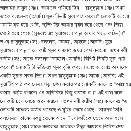
আল্লাহর রাসূল (সঃ)! আমাকে পড়িয়ে দিন।” রাসূলুল্লাহ (সঃ) তখন
তাকে বললেনঃ (আরবি) যুক্ত তিনটি সূরা পাঠ করো।” লোকটি বললো
“আমি বৃদ্ধ হয়ে গেছি, স্মৃতিশক্তি আমার দুর্বল হয়ে গেছে এবং জিহ্বা
মোটা হয়ে গেছে (সুতরাং এই সূরাগুলো পড়া আমার পক্ষে কঠিন)।”
তখন রাসূলুল্লাহ (সঃ) বললেন, “আচ্ছা, তাহলে (আরবি) যুক্ত
সূরাগুলো পড়।” লোকটি পুনরায় একই ওযর পেশ করলো। তখন নবী
করীম (সঃ) তাকে বললেন “তাহলে (আরবি) বিশিষ্ট তিনটি সূরা পাঠ
করো।” লোকটি ঐ উক্তিরই পুনরাবৃত্তি করলো এবং বললোঃ আমাকে
একটি সূরার সবক দিন।” তখন রাসূলুল্লাহ (সঃ) তাকে (আরবি) এই
সূরাটিই পাঠ করালেন। পড়া শেষ করার পর লোকটি বললোঃ “আল্লাহর
কসম! আমি কখনো এর অতিরিক্ত কিছু করবো না।” এই কথা বলে
লোকটি চলে যেতে শুরু করলো। তখন নবী করীম (সঃ) বললেনঃ “এ
লোকটি সাফল্য অর্জন করেছে ও মুক্তি পেয়ে গেছে।”তারপর তিনি
বললেনঃ “তাকে একটু ডেকে আনে।” লোকটিকে ডেনে আনা হলে
রাসূলুল্লাহ (সঃ) তাকে বললেনঃ আমাকে ঈদুল আযহার নির্দেশ দেয়া