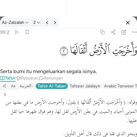
Tafsir: Az-Zalzalah 99:2
Az-Zalzalah
2
Log masuk
99:2
واخرجت الارض اثقالها ٢
ﱺ
ﱻ
ﱼ
ﱽ
وَأَخْرَجَتِ ٱلْأَرْضُ أَثْقَالَهَا ٢
Serta bumi itu mengeluarkan segala isinya,
Tafsir
Pelajaran
Renungan
العربية
Tafsir Al-Tabari
Tafseer Jalalayn
Arabic Tanweer T
Aa
وقوله:
( وَأَخْرَجَتِ الأرْضُ أَثْقَالَهَا )
يقول: وأخرجت الأرض ما في بطنها من
الموتى أحياء, والميت في بطن الأرض ثقل لها, وهو فوق ظهرها حيا ثقل
عليها.
وبنحو الذي قلنا في ذلك قال أهل التأويل.