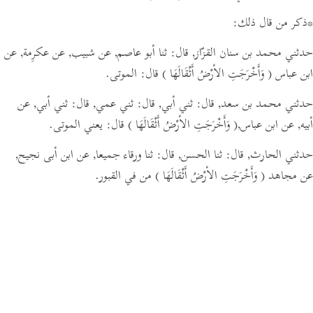
*ذكر من قال ذلك:
حدثني محمد بن سنان القزّاز,
قال:
ثنا أبو عاصم, عن شبيب, عن عكرِمة, عن
ابن عباس
( وَأَخْرَجَتِ الأرْضُ أَثْقَالَهَا )
قال: الموتى.
حدثني محمد بن سعد,
قال:
ثني أبي,
قال:
ثني عمي,
قال:
ثني أبي, عن
أبيه, عن ابن عباس,
( وَأَخْرَجَتِ الأرْضُ أَثْقَالَهَا )
قال: يعني الموتى.
حدثني الحارث,
قال:
ثنا الحسن,
قال:
ثنا ورقاء جميعا, عن ابن أبى نجيح,
عن مجاهد
( وَأَخْرَجَتِ الأرْضُ أَثْقَالَهَا )
من في القبور.