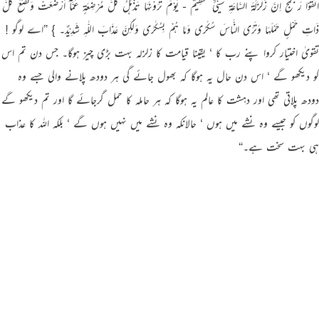
اتَّقُوْا رَبَّـکُمْج اِنَّ زَلْزَلَۃَ السَّاعَۃِ شَیْئٌ عَظِیْمٌ - یَوْمَ تَرَوْنَہَا تَذْہَلُ کُلُّ مُرْضِعَۃٍ عَمَّآ اَرْضَعَتْ وَتَضَعُ کُلُّ
ذَاتِ حَمْلٍ حَمْلَہَا وَتَرَی النَّاسَ سُکٰرٰی وَمَا ہُمْ بِسُکٰرٰی وَلٰکِنَّ عَذَابَ اللّٰہِ شَدِیْدٌ۔ } ”اے لوگو !
تقویٰ اختیار کروا پنے رب کا ‘ یقینا قیامت کا زلزلہ بہت بڑی چیز ہوگا۔ جس دن تم اس
کو دیکھو گے ‘ اس دن حال یہ ہوگا کہ بھول جائے گی ہر دودھ پلانے والی جسے وہ
دودھ پلاتی تھی اور دہشت کا عالم یہ ہوگا کہ ہر حاملہ کا حمل گرجائے گا اور تم دیکھو گے
لوگوں کو جیسے وہ نشے میں ہوں ‘ حالانکہ وہ نشے میں نہیں ہوں گے ‘ بلکہ اللہ کا عذاب
ہی بہت سخت ہے۔“