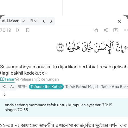
Tafsir: Al-Ma'aarij 70:19
Al-Ma'aarij
19
Log masuk
70:19
۞ ان الانسان خلق هلوعا ١٩
ﱪ ﱫ
ﱬ
ﱭ
ﱮ
ﱯ
۞ إِنَّ ٱلْإِنسَـٰنَ خُلِقَ هَلُوعًا ١٩
Sesungguhnya manusia itu dijadikan bertabiat resah gelisah
(lagi bakhil kedekut); -
Tafsir
Pelajaran
Renungan
বাংলা
Tafseer Ibn Kathir
Tafsir Fathul Majid
Tafsir Abu Bakr
Aa
Anda sedang membaca tafsir untuk kumpulan ayat dari 70:19
hingga 70:35
১৯-৩৫ নং আয়াতের তাফসীর
এখানে মানব প্রকৃতির দুর্বলতা বর্ণনা করা