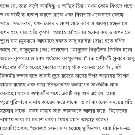
হচ্ছে যে, তারা বড়ই অসহিষ্ণু ও অস্থির চিত্ত। যখন কোন বিপদে পড়ে
তখন বড়ই হা-হুতাশ করতে থাকে এবং নিরাশায় একেবারে ভেঙ্গে
পড়ে। পক্ষান্তরে, যখন কোন কল্যাণ লাভ করে ও অবস্থা স্বচ্ছল হয়
তখন হয়ে যায় অতি কৃপণ। আল্লাহ তা'আলার হকের কথাও তখন সে
ভুলে যায়।মুসনাদে আহমাদে হযরত আবূ হুরাইরা (রাঃ) হতে বর্ণিত
আছে যে, রাসূলুল্লাহ্ (সঃ) বলেছেনঃ “মানুষের নিকৃষ্টতম জিনিস হলো
অত্যন্ত কৃপণতা ও চরম পর্যায়ের কাপুরুষতা।” (এ হাদীসটি সুনানে আবু
দাউদেও বর্ণিত হয়েছে)এরপর আল্লাহ্ পাক বলেনঃ তবে হ্যাঁ, এই
নিন্দনীয় স্বভাব হতে তারাই দূরে রয়েছে যাদের উপর আল্লাহর বিশেষ
রহমত রয়েছে এবং যারা চিরন্তনভাবে কল্যাণের তাওফীক লাভ
করেছে। যাদের গুণাবলীর মধ্যে একটি বড় গুণ এই যে, তারা
পুরোপুরিভাবে নামায কায়েম করে থাকে। তারা নামাযের সময়ের প্রতি
যত্নবান থাকে। ফরয নামায তারা ভালভাবে আদায় করে। নিজেদের
নামাযে তারা তা প্রকাশ করে। যেমন মহান আল্লাহ্ বলেনঃ
(আরবি)অর্থাৎ “অবশ্যই সফলকাম হয়েছে মু'মিনগণ, যারা বিনয়-নম্র