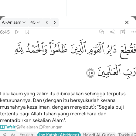
Tafsir: Al-An'aam 6:45
Al-An'aam
45
Log masuk
6:45
فقطع دابر القوم الذين ظلموا والحمد لله رب العالمين ٤٥
ﱁ
ﱂ
ﱃ
ﱄ
ﱅﱆ
ﱇ
ﱈ
َابِرُ ٱلْقَوْمِ ٱلَّذِينَ ظَلَمُوا۟ ۚ وَٱلْحَمْدُ لِلَّهِ رَبِّ ٱلْعَـٰلَمِينَ ٤٥
ﱉ
ﱊ
ﱋ
Lalu kaum yang zalim itu dibinasakan sehingga terputus
keturunannya. Dan (dengan itu bersyukurlah kerana
musnahnya kezaliman, dengan menyebut): "Segala puji
tertentu bagi Allah Tuhan yang memelihara dan
mentadbirkan sekalian Alam".
Tafsir
Pelajaran
Renungan
English
Ibn Kathir (Abridged)
Ma'arif Al-Qur'an
Tazkirul 
Aa