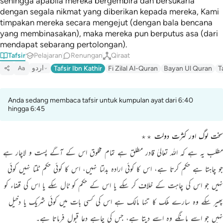
sehingga apabila mereka bergembira dan bersukaria
dengan segala nikmat yang diberikan kepada mereka, Kami
timpakan mereka secara mengejut (dengan bala bencana
yang membinasakan), maka mereka pun berputus asa (dari
mendapat sebarang pertolongan).
Tafsir
Pelajaran
Renungan
Qiraat
اردو
Tafsir Ibn Kathir
Fi Zilal Al-Quran
Bayan Ul Quran
T
Aa
Anda sedang membaca tafsir untuk kumpulan ayat dari 6:40
hingga 6:45
سخت لوگ اور کثرت دولت ٭٭
مطلب یہ ہے کہ اللہ تعالیٰ قادر مطلق ہے تمام مخلوق اس کے آگے پست و لاچار ہے
جو چاہتا ہے حکم کرتا ہے، اس کا کوئی ارادہ بدلتا نہیں، اس کا کوئی حکم ٹلتا نہیں کوئی
نہیں جو اس کی چاہت کے خلاف کر سکے یا اس کے حکم کو ٹال سکے یا اس کی قضاء کو
پھیر سکے وہ سارے ملک کا تنہا مالک ہے اس کی کسی بات میں کوئی شریک یا دخیل
نہیں جو اسے مانگے وہ اسے دیتا ہے، جس کی چاہے دعا قبول فرماتا ہے۔