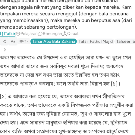
sehingga apabila mereka bergembira dan bersukaria
dengan segala nikmat yang diberikan kepada mereka, Kami
timpakan mereka secara mengejut (dengan bala bencana
yang membinasakan), maka mereka pun berputus asa (dari
mendapat sebarang pertolongan).
Tafsir
Pelajaran
Renungan
Qiraat
বাংলা
Tafsir Abu Bakr Zakaria
Tafsir Fathul Majid
Tafseer Ib
Aa
অতঃপর তাদেরকে যে উপদেশ করা হয়েছিল তারা যখন তা ভুলে গেল
তখন আমারা তাদের জন্য সবকিছুর দরজা খুলে দিলাম; অবশেষে
তাদেরকে যা দেয়া হল যখন তারা তাতে উল্লসিত হল তখন হঠাৎ
তাদেরকে পাকড়াও করলাম; ফলে তখনি তারা নিরাশ হল [১]।
[১] এ আয়াতে বলা হয়েছে যে, তাদের অবাধ্যতা যখন সীমাতিক্রম
করতে থাকে, তখন তাদেরকে একটি বিপজ্জনক পরীক্ষার সম্মুখীন করা
হয়। অর্থাৎ তাদের জন্য দুনিয়ার নেয়ামত, সুখ ও সাফল্যের দ্বার খুলে
দেয়া হয়। এতে সাধারণ মানুষকে হুশিয়ার করা হয়েছে যে, দুনিয়াতে
কোন ব্যক্তি অথবা সম্প্রদায়ের সুখ-স্বাচ্ছন্দ্য ও সম্পদের প্রাচুর্য দেখে