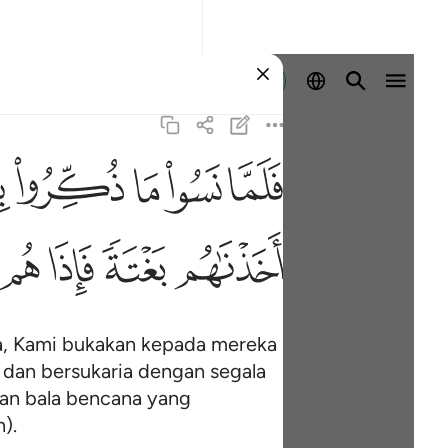
Log masuk
ﳇ
ﳈ
ﳉ
ﳊ
ﳋ
ف
ﳖ
ﳗ
ﳘ
ﳙ
a, Kami bukakan kepada mereka
dan bersukaria dengan segala
an bala bencana yang
).