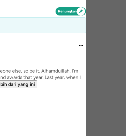
Renungkan
eone else, so be it. Alhamduillah, I’m
nd awards that year. Last year, when I
ebih dari yang ini