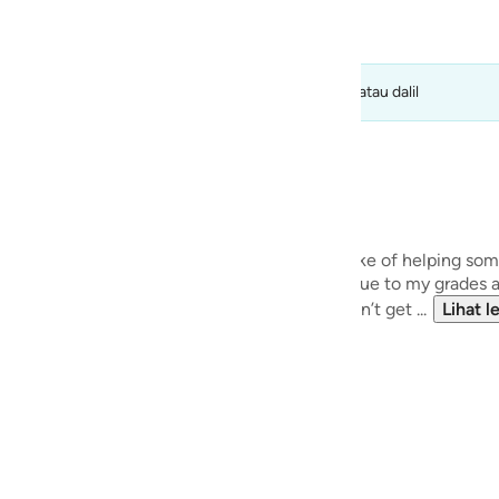
guês
ий
 kualiti) dan tidak harus diambil sebagai kata putus atau dalil
ไทย
e
 is.
’t usually expose my sins, but if it’s for the sake of helping som
中文
ot so big, and I was arrogant towards others due to my grades a
ed, cried my heart out. I was devastated. I didn’t get ...
Lihat l
u
ol
ili
Terokai Komuniti Refleksi
Việt