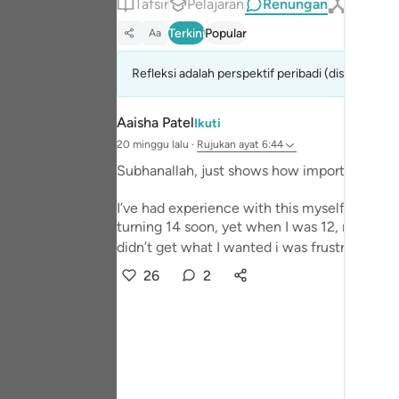
Tafsir
Pelajaran
Renungan
Qiraat
Portu
Terkini
Popular
Aa
русск
Refleksi adalah perspektif peribadi (disemak untuk
Shqip
ภาษา
Aaisha Patel
Ikuti
20 minggu lalu
·
Rujukan
ayat 6:44
Türkç
Subhanallah, just shows how important shukr
اردو
I’ve had experience with this myself. I wouldn
简体
turning 14 soon, yet when I was 12, my ego g
didn’t get what I wanted i was frustrated. I cri
Melay
26
2
Españ
Kiswah
Tiếng 