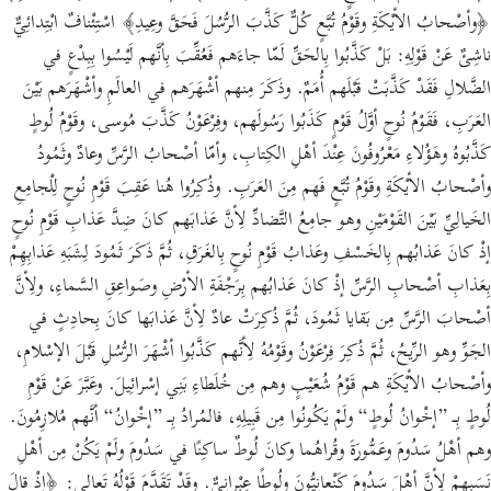
﴿وأصْحابُ الأيْكَةِ وقَوْمُ تُبَّعٍ كُلٌّ كَذَّبَ الرُّسُلَ فَحَقَّ وعِيدِ﴾ اسْتِئْنافٌ ابْتِدائِيٌّ
ناشِئٌ عَنْ قَوْلِهِ: بَلْ كَذَّبُوا بِالحَقِّ لَمّا جاءَهم فَعُقِّبَ بِأنَّهم لَيْسُوا بِبِدْعٍ في
الضَّلالِ فَقَدْ كَذَّبَتْ قَبْلَهم أُمَمٌ. وذَكَرَ مِنهم أشْهَرَهم في العالَمِ وأشْهَرَهم بَيْنَ
العَرَبِ، فَقَوْمُ نُوحٍ أوَّلُ قَوْمٍ كَذَبُوا رَسُولَهم، وفِرْعَوْنُ كَذَّبَ مُوسى، وقَوْمُ لُوطٍ
كَذَّبُوهُ وهَؤُلاءِ مَعْرُوفُونَ عِنْدَ أهْلِ الكِتابِ، وأمّا أصْحابُ الرَّسِّ وعادٌ وثَمُودُ
وأصْحابُ الأيْكَةِ وقَوْمُ تُبَّعٍ فَهم مِنَ العَرَبِ. وذُكِرُوا هُنا عَقِبَ قَوْمِ نُوحٍ لِلْجامِعِ
الخَيالِيِّ بَيْنَ القَوْمَيْنِ وهو جامِعُ التَّضادِّ لِأنَّ عَذابَهم كانَ ضِدَّ عَذابِ قَوْمِ نُوحٍ
إذْ كانَ عَذابُهم بِالخَسْفِ وعَذابُ قَوْمِ نُوحٍ بِالغَرَقِ، ثُمَّ ذَكَرَ ثَمُودَ لِشَبَهِ عَذابِهِمْ
بِعَذابِ أصْحابِ الرَّسِّ إذْ كانَ عَذابُهم بِرَجْفَةِ الأرْضِ وصَواعِقِ السَّماءِ، ولِأنَّ
أصْحابَ الرَّسِّ مِن بَقايا ثَمُودَ، ثُمَّ ذُكِرَتْ عادٌ لِأنَّ عَذابَها كانَ بِحادِثٍ في
الجَوِّ وهو الرِّيحُ، ثُمَّ ذُكِرَ فِرْعَوْنُ وقَوْمُهُ لِأنَّهم كَذَّبُوا أشْهَرَ الرُّسُلِ قَبْلَ الإسْلامِ،
وأصْحابُ الأيْكَةِ هم قَوْمُ شُعَيْبٍ وهم مِن خُلَطاءِ بَنِي إسْرائِيلَ. وعَبَّرَ عَنْ قَوْمِ
لُوطٍ بِـ ”إخْوانُ لُوطٍ“ ولَمْ يَكُونُوا مِن قَبِيلِهِ، فالمُرادُ بِـ ”إخْوانُ“ أنَّهم مُلازِمُونَ.
وهم أهْلُ سَدُومَ وعَمُّورَةَ وقُراهُما وكانَ لُوطٌ ساكِنًا في سَدُومَ ولَمْ يَكُنْ مِن أهْلِ
نَسَبِهِمْ لِأنَّ أهْلَ سَدُومَ كَنْعانِيُّونَ ولُوطًا عِبْرانِيٌّ. وقَدْ تَقَدَّمَ قَوْلُهُ تَعالى: ﴿إذْ قالَ