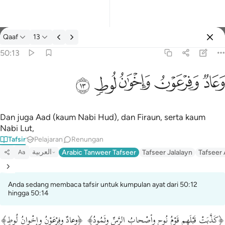
Tafsir: Qaaf 50:13
Qaaf
13
Log masuk
50:13
وعاد وفرعون واخوان لوط ١٣
ﲳ
ﲴ
ﲵ
ﲶ
ﲷ
وَعَادٌۭ وَفِرْعَوْنُ وَإِخْوَٰنُ لُوطٍۢ ١٣
Dan juga Aad (kaum Nabi Hud), dan Firaun, serta kaum
Nabi Lut,
Tafsir
Pelajaran
Renungan
العربية
Arabic Tanweer Tafseer
Tafseer Jalalayn
Tafseer
Aa
Anda sedang membaca tafsir untuk kumpulan ayat dari 50:12
hingga 50:14
﴿كَذَّبَتْ قَبْلَهم قَوْمُ نُوحٍ وأصْحابُ الرَّسِّ وثَمُودُ﴾ ﴿وعادٌ وفِرْعَوْنُ وإخْوانُ لُوطٍ﴾