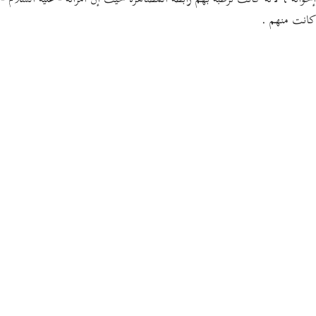
إخوانه ، لأنه كانت ترطبه بهم رابطة المصاهرة حيث إن امرأته - عليه السلام -
كانت منهم .