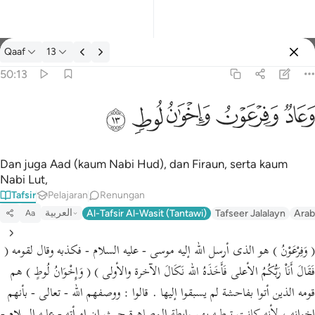
Tafsir: Qaaf 50:13
Qaaf
13
Log masuk
50:13
وعاد وفرعون واخوان لوط ١٣
ﲳ
ﲴ
ﲵ
ﲶ
ﲷ
وَعَادٌۭ وَفِرْعَوْنُ وَإِخْوَٰنُ لُوطٍۢ ١٣
Dan juga Aad (kaum Nabi Hud), dan Firaun, serta kaum
Nabi Lut,
Tafsir
Pelajaran
Renungan
العربية
Al-Tafsir Al-Wasit (Tantawi)
Tafseer Jalalayn
Arab
Aa
( وَفِرْعَوْنُ ) هو الذى أرسل الله إليه موسى - عليه السلام - فكذبه وقال لقومه (
فَقَالَ أَنَاْ رَبُّكُمُ الأعلى فَأَخَذَهُ الله نَكَالَ الآخرة والأولى ) ( وَإِخْوَانُ لُوطٍ ) هم
قومه الذين أتوا بفاحشة لم يسبقوا إليها . قالوا : ووصفهم الله - تعالى - بأنهم