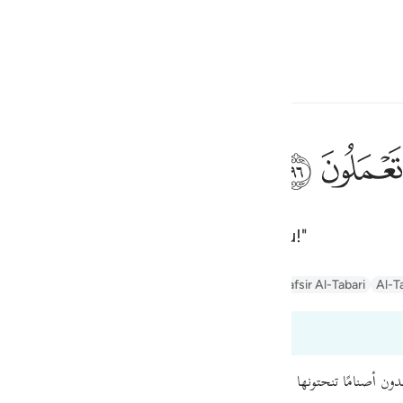
Bahasa
Log masuk
h
ﲧ
ﲨ
dan benda-benda yang kamu buat itu!"
ف
is
yn
Arabic Tanweer Tafseer
Tafseer Al-Baghawi
Tafsir Al-Tabari
Al-T
esia
dari 37:95 hingga 37:96
no
بدون أصنامًا تنحتونها أنتم، وتصنعونها بأيديكم، وتتركون عبادة ربكم الذي خ