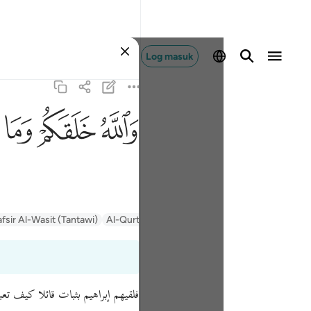
Log masuk
ﲤ
ﲥ
ﲦ
afsir Al-Wasit (Tantawi)
Al-Qurtubi
Tafsir Ibn Kathir
السعدي Al-Sa'di
فلقيهم إبراهيم بثبات قائلا كيف تع