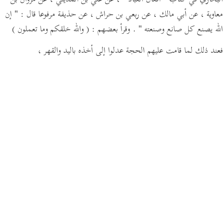
البخاري في كتاب
" أفعال العباد "
، عن علي بن المديني ، عن مروان بن
معاوية ، عن أبي مالك ، عن ربعي بن حراش ،
عن حذيفة مرفوعا قال :
" إن
الله يصنع كل صانع وصنعته "
.
وقرأ بعضهم :
( والله خلقكم وما تعملون )
فعند ذلك لما قامت عليهم الحجة عدلوا إلى أخذه باليد والقهر ،