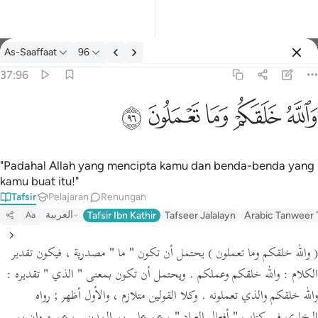
Tafsir: As-Saaffaat 37:96
As-Saaffaat
96
Log masuk
37:96
والله خلقكم وما تعملون ٩٦
ﲤ
ﲥ
ﲦ
ﲧ
ﲨ
وَٱللَّهُ خَلَقَكُمْ وَمَا تَعْمَلُونَ ٩٦
"Padahal Allah yang mencipta kamu dan benda-benda yang
kamu buat itu!"
Tafsir
Pelajaran
Renungan
العربية
Tafsir Ibn Kathir
Tafseer Jalalayn
Arabic Tanweer 
Aa
( والله خلقكم وما تعملون )
يحتمل أن تكون
" ما "
مصدرية ،
فيكون تقدير
الكلام :
والله خلقكم وعملكم . ويحتمل أن تكون بمعنى
" الذي "
تقديره :
والله خلقكم والذي تعملونه . وكلا القولين متلازم ، والأول أظهر ; رواه