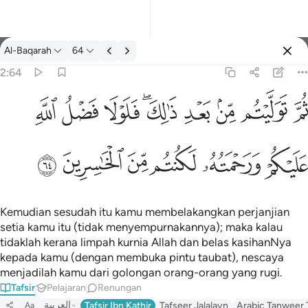
Tafsir: Al-Baqarah 2:64
Al-Baqarah
64
Log masuk
2:64
يتم من بعد ذالك فلولا فضل الله عليكم ورحمته لكنتم من الخاسرين ٦٤
ﱪ
ﱫ
ﱬ
ﱭ
ﱮﱯ
ﱰ
ﱱ
ﱲ
لِكَ ۖ فَلَوْلَا فَضْلُ ٱللَّهِ عَلَيْكُمْ وَرَحْمَتُهُۥ لَكُنتُم مِّنَ ٱلْخَـٰسِرِينَ ٦٤
ﱳ
ﱴ
ﱵ
ﱶ
ﱷ
ﱸ
Kemudian sesudah itu kamu membelakangkan perjanjian
setia kamu itu (tidak menyempurnakannya); maka kalau
tidaklah kerana limpah kurnia Allah dan belas kasihanNya
kepada kamu (dengan membuka pintu taubat), nescaya
menjadilah kamu dari golongan orang-orang yang rugi.
Tafsir
Pelajaran
Renungan
العربية
Tafsir Ibn Kathir
Tafseer Jalalayn
Arabic Tanweer 
Aa