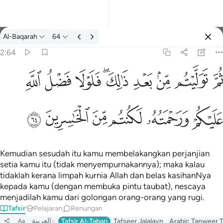
Tafsir: Al-Baqarah 2:64
Al-Baqarah
64
Log masuk
2:64
يتم من بعد ذالك فلولا فضل الله عليكم ورحمته لكنتم من الخاسرين ٦٤
ﱪ
ﱫ
ﱬ
ﱭ
ﱮﱯ
ﱰ
ﱱ
ﱲ
لِكَ ۖ فَلَوْلَا فَضْلُ ٱللَّهِ عَلَيْكُمْ وَرَحْمَتُهُۥ لَكُنتُم مِّنَ ٱلْخَـٰسِرِينَ ٦٤
ﱳ
ﱴ
ﱵ
ﱶ
ﱷ
ﱸ
Kemudian sesudah itu kamu membelakangkan perjanjian
setia kamu itu (tidak menyempurnakannya); maka kalau
tidaklah kerana limpah kurnia Allah dan belas kasihanNya
kepada kamu (dengan membuka pintu taubat), nescaya
menjadilah kamu dari golongan orang-orang yang rugi.
Tafsir
Pelajaran
Renungan
العربية
Tafsir Al-Tabari
Tafseer Jalalayn
Arabic Tanweer T
Aa