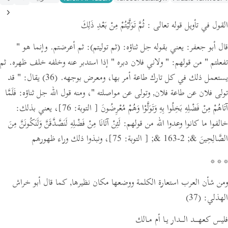
القول في تأويل قوله تعالى : ثُمَّ تَوَلَّيْتُمْ مِنْ بَعْدِ ذَلِكَ
قال أبو جعفر: يعني بقوله جل ثناؤه:
(ثم توليتم)
: ثم أعرضتم. وإنما هو
"
تفعلتم "
من قولهم:
" ولاني فلان دبره "
إذا استدبر عنه وخلفه خلف ظهره. ثم
يستعمل ذلك في كل تارك طاعة أمر بها، ومعرض بوجهه.
(36)
يقال:
" قد
تولى فلان عن طاعة فلان, وتولى عن مواصلته "
،
ومنه قول الله جل ثناؤه:
فَلَمَّا
آتَاهُمْ مِنْ فَضْلِهِ بَخِلُوا بِهِ وَتَوَلَّوْا وَهُمْ مُعْرِضُونَ
[ التوبة: 76]
،
يعني بذلك:
خالفوا ما كانوا وعدوا الله من قولهم: لَئِنْ آتَانَا مِنْ فَضْلِهِ لَنَصَّدَّقَنَّ وَلَنَكُونَنَّ مِنَ
الصَّالِحِينَ &; 2-163 &;
[ التوبة: 75]
، ونبذوا ذلك وراء ظهورهم
* * *
ومن شأن العرب استعارة الكلمة ووضعها مكان نظيرها,
كما قال أبو خراش
الهذلي:
(37)
فليس كعهــد الــدار يـا أم مـالك