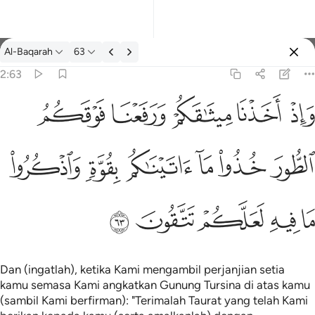
Tafsir: Al-Baqarah 2:63
Al-Baqarah
63
Log masuk
2:63
فعنا فوقكم الطور خذوا ما اتيناكم بقوة واذكروا ما فيه لعلكم تتقون ٦٣
ﱚ
ﱛ
ﱜ
ﱝ
ﱞ
كُمُ ٱلطُّورَ خُذُوا۟ مَآ ءَاتَيْنَـٰكُم بِقُوَّةٍۢ وَٱذْكُرُوا۟ مَا فِيهِ لَعَلَّكُمْ تَتَّقُونَ ٦٣
ﱟ
ﱠ
ﱡ
ﱢ
ﱣ
ﱤ
ﱥ
ﱦ
ﱧ
ﱨ
ﱩ
Dan (ingatlah), ketika Kami mengambil perjanjian setia
kamu semasa Kami angkatkan Gunung Tursina di atas kamu
(sambil Kami berfirman): "Terimalah Taurat yang telah Kami