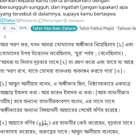
berikan kepada kamu (serta amalkanlah) dengan
bersungguh-sungguh, dan ingatlah (jangan lupakan) apa
yang tersebut di dalamnya, supaya kamu bertaqwa.
Tafsir
Pelajaran
Renungan
Jawapan
বাংলা
Tafsir Abu Bakr Zakaria
Tafsir Fathul Majid
Tafseer Ib
Aa
আর স্মরণ কর, যখন আমরা তোমাদের অঙ্গীকার নিয়েছিলাম [১] এবং
তোমাদের উপর উত্তোলন করেছিলাম, ‘তুর’ পর্বত ; (বলেছিলাম) ,
‘আমরা যা দিলাম দৃঢ়তার সাথে [২] তা গ্রহণ করো এবং তাতে যা আছে
তা স্মরণ রাখ, যাতে তোমরা তাকওয়া অবলম্বন করতে পার’ [৩]।
[১] আবুল আলীয়াহ বলেন, এ অঙ্গীকার ছিল, নিষ্ঠাসহকারে একমাত্র
আল্লাহ্‌ ইবাদত করা। আর কারও ইবাদত না করা। [আত-তাফসীরুস
সহীহ] তবে অন্যান্য তাফসীরকারগণ বলেন, এর সাথে সাথে
অঙ্গীকারের অন্যান্য বিষয়াবলী আয়াতের শেষেই বর্ণিত হয়েছে।
[২] আয়াতে বর্ণিত (بِقُوَّةٍ) এর তাফসীর কেউ করেছেন, দৃঢ়তার সাথে।
কাতাদাহ করেছেন, গুরুত্বের সাথে। আবুল আলীয়াহ বলেছেন,