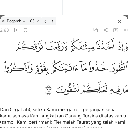
Tafsir: Al-Baqarah 2:63
Al-Baqarah
63
Log masuk
2:63
فعنا فوقكم الطور خذوا ما اتيناكم بقوة واذكروا ما فيه لعلكم تتقون ٦٣
ﱚ
ﱛ
ﱜ
ﱝ
ﱞ
كُمُ ٱلطُّورَ خُذُوا۟ مَآ ءَاتَيْنَـٰكُم بِقُوَّةٍۢ وَٱذْكُرُوا۟ مَا فِيهِ لَعَلَّكُمْ تَتَّقُونَ ٦٣
ﱟ
ﱠ
ﱡ
ﱢ
ﱣ
ﱤ
ﱥ
ﱦ
ﱧ
ﱨ
ﱩ
Dan (ingatlah), ketika Kami mengambil perjanjian setia
kamu semasa Kami angkatkan Gunung Tursina di atas kamu
(sambil Kami berfirman): "Terimalah Taurat yang telah Kami