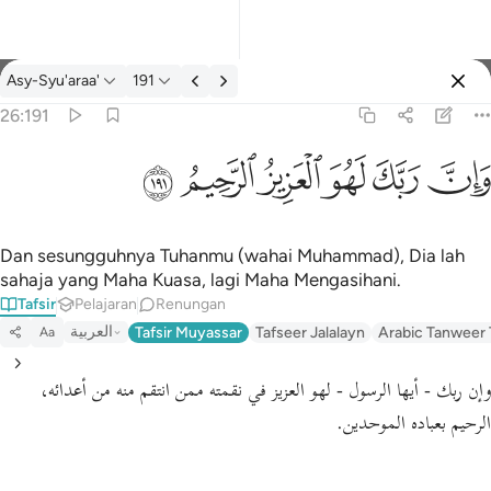
Tafsir: Asy-Syu'araa' 26:191
Asy-Syu'araa'
191
Log masuk
26:191
وان ربك لهو العزيز الرحيم ١٩١
ﱽ
ﱾ
ﱿ
ﲀ
ﲁ
ﲂ
وَإِنَّ رَبَّكَ لَهُوَ ٱلْعَزِيزُ ٱلرَّحِيمُ ١٩١
Dan sesungguhnya Tuhanmu (wahai Muhammad), Dia lah
sahaja yang Maha Kuasa, lagi Maha Mengasihani.
Tafsir
Pelajaran
Renungan
العربية
Tafsir Muyassar
Tafseer Jalalayn
Arabic Tanweer 
Aa
وإن ربك - أيها الرسول - لهو العزيز في نقمته ممن انتقم منه من أعدائه،
الرحيم بعباده الموحدين.