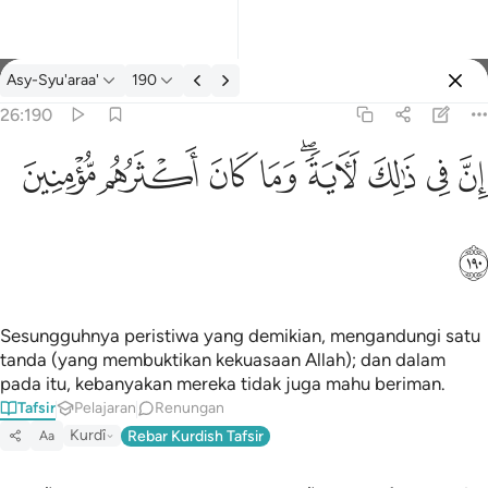
Tafsir: Asy-Syu'araa' 26:190
Asy-Syu'araa'
190
Log masuk
26:190
ان في ذالك لاية وما كان اكثرهم مومنين ١٩٠
ﱳ
ﱴ
ﱵ
ﱶﱷ
ﱸ
ﱹ
ﱺ
ﱻ
إِنَّ فِى ذَٰلِكَ لَـَٔايَةًۭ ۖ وَمَا كَانَ أَكْثَرُهُم مُّؤْمِنِينَ ١٩٠
ﱼ
Sesungguhnya peristiwa yang demikian, mengandungi satu
tanda (yang membuktikan kekuasaan Allah); dan dalam
pada itu, kebanyakan mereka tidak juga mahu beriman.
Tafsir
Pelajaran
Renungan
Kurdî
Rebar Kurdish Tafsir
Aa