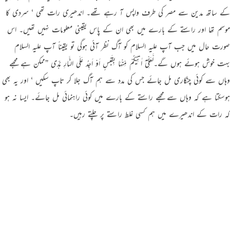
کے ساتھ مدین سے مصر کی طرف واپس آ رہے تھے۔ اندھیری رات تھی ‘ سردی کا
موسم تھا اور راستے کے بارے میں بھی ان کے پاس یقینی معلومات نہیں تھیں۔ اس
صورت حال میں جب آپ علیہ السلام کو آگ نظر آئی ہوگی تو یقیناً آپ علیہ السلام
بہت خوش ہوئے ہوں گے۔لَّعَلِّیْٓ اٰتِیْکُمْ مِّنْہَا بِقَبَسٍ اَوْ اَجِدُ عَلَی النَّارِ ہُدًی ”ممکن ہے مجھے
وہاں سے کوئی چنگاری مل جائے جس کی مدد سے ہم آگ جلا کر تاپ سکیں ‘ اور یہ بھی
ہوسکتا ہے کہ وہاں سے مجھے راستے کے بارے میں کوئی راہنمائی مل جائے۔ ایسا نہ ہو
کہ رات کے اندھیرے میں ہم کسی غلط راستے پر چلتے رہیں۔