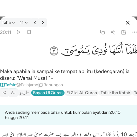
Tafsir: Taha 20:11
Taha
11
Log masuk
20:11
فلما اتاها نودي يا موسى ١١
ﲵ
ﲶ
ﲷ
ﲸ
ﲹ
فَلَمَّآ أَتَىٰهَا نُودِىَ يَـٰمُوسَىٰٓ ١١
Maka apabila ia sampai ke tempat api itu (kedengaran) ia
diseru: "Wahai Musa! " -
Tafsir
Pelajaran
Renungan
اردو
Bayan Ul Quran
Fi Zilal Al-Quran
Tafsir Ibn Kathir
T
Aa
Anda sedang membaca tafsir untuk kumpulan ayat dari 20:10
hingga 20:11
آیت 10 اِذْ رَاٰ نَارًا ”یہ اس وقت کا واقعہ ہے جب حضرت موسیٰ علیہ السلام اپنی اہلیہ