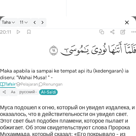
Tafsir: Taha 20:11
Taha
11
Log masuk
20:11
فلما اتاها نودي يا موسى ١١
ﲵ
ﲶ
ﲷ
ﲸ
ﲹ
فَلَمَّآ أَتَىٰهَا نُودِىَ يَـٰمُوسَىٰٓ ١١
Maka apabila ia sampai ke tempat api itu (kedengaran) ia
diseru: "Wahai Musa! " -
Tafsir
Pelajaran
Renungan
русский
Al-Sa'di
Aa
Муса подошел к огню, который он увидел издалека, и
оказалось, что в действительности он увидел свет.
Этот свет был подобен пламени, которое пылает и
обжигает. Об этом свидетельствуют слова Пророка
Мухаммада, который сказал: «Его покрывало - из