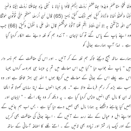
وَلَمَّا فَتَحُوا مَتَاعَهُمْ وَجَدُوا بِضَاعَتَهُمْ رُدَّتْ إِلَيْهِمْ قَالُوا يَا أَبَانَا مَا نَبْغِي هَذِهِ بِضَاعَتُنَا رُدَّتْ إِلَيْنَا وَنَمِيرُ
أَهْلَنَا وَنَحْفَظُ أَخَانَا وَنَزْدَادُ كَيْلَ بَعِيرٍ ذَلِكَ كَيْلٌ يَسِيرٌ (65) قَالَ لَنْ أُرْسِلَهُ مَعَكُمْ حَتَّى تُؤْتُونِ مَوْثِقًا
مِنَ اللَّهِ لَتَأْتُنَّنِي بِهِ إِلا أَنْ يُحَاطَ بِكُمْ فَلَمَّا آتَوْهُ مَوْثِقَهُمْ قَالَ اللَّهُ عَلَى مَا نَقُولُ وَكِيلٌ (66) جب
وہ اپنے باپ کے پاس گئے تو کہا اباجان ، آئندہ ہم کو غلہ دینے سے انکار کردیا گیا
ہے ۔ لہذا آپ ہمارے بھائی کو
ہمارے ساتھ بھیج دیجئے تاکہ ہم غلہ کے کر آئیں ۔ اور اس کی حفاظت کے ہم ذمہ دار
ہیں “ باپ نے جواب دیا ” کیا میں اس معاملے میں تم پر ویسا ہی بھروسہ کروں جیسا
اس سے پہلے اس کے بھائی کے معاملے میں کرچکا ہوں ؟ اللہ ہی بہتر محافظ ہے اور وہ
سب سے بڑھ کر رحم فرمانے والا ہے “۔ پھر جیسا انہوں نے اپنا سامان کھولا تو ایکھا
کہ ان کا مال بھی انہیں واپس کردیا گیا ہے ۔ یہ دیکھ کر وہ پکار اٹھے ، ” اباجان اور
ہمیں کیا چاہئے دیکھئے یہ ہمارا مال بھی ہمیں دے دیا گیا ہے ، بس اب ہم جائیں گے
اواپنے اہل و عیال کے لئے رسد لے آئیں گے ، اپنے بھائی کی حفاظت بھی کریں
گے اور ایک بار شتر اور زیادہ بھی لائیں گے ۔ اتنے غلے کا اضافہ آسانی کے ساتھ