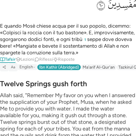
ﲉ
ﲊ
E quando Mosè chiese acqua per il suo popolo, dicemmo:
«Colpisci la roccia con il tuo bastone». E, improvvisamente,
sgorgarono dodici fonti, e ogni tribù
seppe dove doveva
1
bere! «Mangiate e bevete il sostentamento di Allah e non
spargete la corruzione sulla terra.»
Tafsir
Lezioni
Riflessi
Risposte
English
Ibn Kathir (Abridged)
Ma'arif Al-Qur'an
Tazkirul 
Aa
Twelve Springs gush forth
Allah said, "Remember My favor on you when I answered
the supplication of your Prophet, Musa, when he asked
Me to provide you with water. I made the water
available for you, making it gush out through a stone.
Twelve springs burst out of that stone, a designated
spring for each of your tribes. You eat from the manna
and the quails and drink from the water that I provided