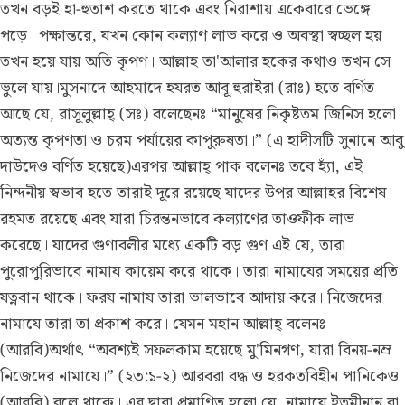
তখন বড়ই হা-হুতাশ করতে থাকে এবং নিরাশায় একেবারে ভেঙ্গে
পড়ে। পক্ষান্তরে, যখন কোন কল্যাণ লাভ করে ও অবস্থা স্বচ্ছল হয়
তখন হয়ে যায় অতি কৃপণ। আল্লাহ তা'আলার হকের কথাও তখন সে
ভুলে যায়।মুসনাদে আহমাদে হযরত আবূ হুরাইরা (রাঃ) হতে বর্ণিত
আছে যে, রাসূলুল্লাহ্ (সঃ) বলেছেনঃ “মানুষের নিকৃষ্টতম জিনিস হলো
অত্যন্ত কৃপণতা ও চরম পর্যায়ের কাপুরুষতা।” (এ হাদীসটি সুনানে আবু
দাউদেও বর্ণিত হয়েছে)এরপর আল্লাহ্ পাক বলেনঃ তবে হ্যাঁ, এই
নিন্দনীয় স্বভাব হতে তারাই দূরে রয়েছে যাদের উপর আল্লাহর বিশেষ
রহমত রয়েছে এবং যারা চিরন্তনভাবে কল্যাণের তাওফীক লাভ
করেছে। যাদের গুণাবলীর মধ্যে একটি বড় গুণ এই যে, তারা
পুরোপুরিভাবে নামায কায়েম করে থাকে। তারা নামাযের সময়ের প্রতি
যত্নবান থাকে। ফরয নামায তারা ভালভাবে আদায় করে। নিজেদের
নামাযে তারা তা প্রকাশ করে। যেমন মহান আল্লাহ্ বলেনঃ
(আরবি)অর্থাৎ “অবশ্যই সফলকাম হয়েছে মু'মিনগণ, যারা বিনয়-নম্র
নিজেদের নামাযে।” (২৩:১-২) আরবরা বদ্ধ ও হরকতবিহীন পানিকেও
(আরবি) বলে থাকে। এর দ্বারা প্রমাণিত হলো যে, নামাযে ইতমীনান বা