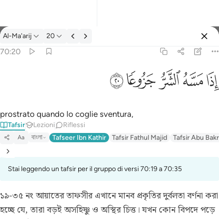
Tafsir: Al-Ma'arij 70:20
Al-Ma'arij
20
Registrazione
70:20
اذا مسه الشر جزوعا ٢٠
ﱰ
ﱱ
ﱲ
ﱳ
ﱴ
إِذَا مَسَّهُ ٱلشَّرُّ جَزُوعًۭا ٢٠
prostrato quando lo coglie sventura,
Tafsir
Lezioni
Riflessi
বাংলা
Tafseer Ibn Kathir
Tafsir Fathul Majid
Tafsir Abu Bakr
Aa
Stai leggendo un tafsir per il gruppo di versi 70:19 a 70:35
১৯-৩৫ নং আয়াতের তাফসীর
এখানে মানব প্রকৃতির দুর্বলতা বর্ণনা করা
হচ্ছে যে, তারা বড়ই অসহিষ্ণু ও অস্থির চিত্ত। যখন কোন বিপদে পড়ে