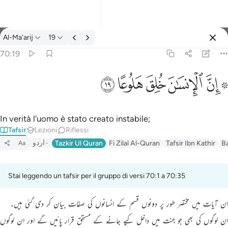
Tafsir: Al-Ma'arij 70:19
Al-Ma'arij
19
Registrazione
70:19
۞ ان الانسان خلق هلوعا ١٩
ﱪ ﱫ
ﱬ
ﱭ
ﱮ
ﱯ
۞ إِنَّ ٱلْإِنسَـٰنَ خُلِقَ هَلُوعًا ١٩
In verità l’uomo è stato creato instabile;
Tafsir
Lezioni
Riflessi
اردو
Tazkir Ul Quran
Fi Zilal Al-Quran
Tafsir Ibn Kathir
B
Aa
Stai leggendo un tafsir per il gruppo di versi 70:1 a 70:35
ان آیات میں مختصر طور پر دونوں قسم کے انسانوں کی صفات بیان کر دی گئی ہیں۔
ان لوگوں کی بھی جو جنت میں داخل کيے جانے کے مستحق قرار پائیں گے اور ان لوگوں