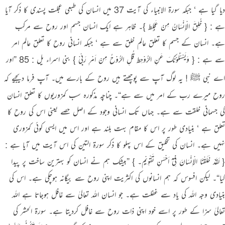
دیا گیا ہے ‘ جبکہ سورة الانبیاء کی آیت 37 میں انسان کی طبعی عجلت پسندی کا ذکر آیا
ہے : { خُلِقَ الْاِنْسَانُ مِنْ عَجَلٍط }۔ ظاہر ہے ایک انسان جسم اور روح سے مرکب
ہے۔ انسان کے جسم کا تعلق عالم خلق سے ہے ‘ جبکہ انسانی روح کا تعلق عالم امر
سے ہے : { وَیَسْئَلُوْنَکَ عَنِ الرُّوْحِط قُلِ الرُّوْحُ مِنْ اَمْرِ رَبِّیْ } بنی اسراء یل : 85 ”اور
اے نبی ﷺ ! یہ لوگ آپ سے پوچھتے ہیں روح کے بارے میں۔ آپ فرما دیجیے کہ
روح میرے رب کے امر میں سے ہے“۔ چناچہ مذکورہ سب کمزوریوں کا تعلق انسان
کی جسمانی خلقت سے ہے۔ جہاں تک انسانی وجود کے اصل حصے یعنی اس کی روح کا
تعلق ہے ‘ بنیادی طور پر اس کا مقام بہت بلند ہے اور اس میں ایسی کوئی کمزوری
نہیں ہے۔ انسان کی تخلیق کے اس پہلو کا ذکر سورة التین کی اس آیت میں آیا ہے :
{ لَقَدْ خَلَقْنَا الْاِنْسَانَ فِیْٓ اَحْسَنِ تَقْوِیْمٍ۔ } ”بیشک ہم نے انسان کو بہترین ساخت پر پیدا
کیا“۔ لیکن افسوس کہ ہم انسانوں کی اکثریت اپنی روح سے بیگانہ ہوچکی ہے۔ اس کی
بنیادی وجہ اللہ کی یاد سے غفلت ہے۔ جو انسان اللہ تعالیٰ سے غافل ہوجاتا ہے اللہ
تعالیٰ سزا کے طور پر اسے خود اپنی ذات روح سے غافل کردیتا ہے۔ سورة الحشر کی