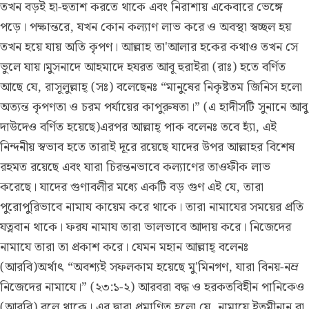
তখন বড়ই হা-হুতাশ করতে থাকে এবং নিরাশায় একেবারে ভেঙ্গে
পড়ে। পক্ষান্তরে, যখন কোন কল্যাণ লাভ করে ও অবস্থা স্বচ্ছল হয়
তখন হয়ে যায় অতি কৃপণ। আল্লাহ তা'আলার হকের কথাও তখন সে
ভুলে যায়।মুসনাদে আহমাদে হযরত আবূ হুরাইরা (রাঃ) হতে বর্ণিত
আছে যে, রাসূলুল্লাহ্ (সঃ) বলেছেনঃ “মানুষের নিকৃষ্টতম জিনিস হলো
অত্যন্ত কৃপণতা ও চরম পর্যায়ের কাপুরুষতা।” (এ হাদীসটি সুনানে আবু
দাউদেও বর্ণিত হয়েছে)এরপর আল্লাহ্ পাক বলেনঃ তবে হ্যাঁ, এই
নিন্দনীয় স্বভাব হতে তারাই দূরে রয়েছে যাদের উপর আল্লাহর বিশেষ
রহমত রয়েছে এবং যারা চিরন্তনভাবে কল্যাণের তাওফীক লাভ
করেছে। যাদের গুণাবলীর মধ্যে একটি বড় গুণ এই যে, তারা
পুরোপুরিভাবে নামায কায়েম করে থাকে। তারা নামাযের সময়ের প্রতি
যত্নবান থাকে। ফরয নামায তারা ভালভাবে আদায় করে। নিজেদের
নামাযে তারা তা প্রকাশ করে। যেমন মহান আল্লাহ্ বলেনঃ
(আরবি)অর্থাৎ “অবশ্যই সফলকাম হয়েছে মু'মিনগণ, যারা বিনয়-নম্র
নিজেদের নামাযে।” (২৩:১-২) আরবরা বদ্ধ ও হরকতবিহীন পানিকেও
(আরবি) বলে থাকে। এর দ্বারা প্রমাণিত হলো যে, নামাযে ইতমীনান বা