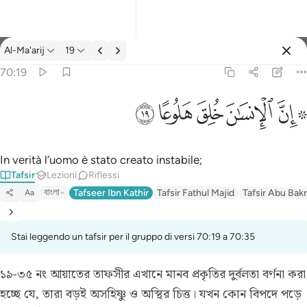
Tafsir: Al-Ma'arij 70:19
Al-Ma'arij
19
Registrazione
70:19
۞ ان الانسان خلق هلوعا ١٩
ﱪ ﱫ
ﱬ
ﱭ
ﱮ
ﱯ
۞ إِنَّ ٱلْإِنسَـٰنَ خُلِقَ هَلُوعًا ١٩
In verità l’uomo è stato creato instabile;
Tafsir
Lezioni
Riflessi
বাংলা
Tafseer Ibn Kathir
Tafsir Fathul Majid
Tafsir Abu Bakr
Aa
Stai leggendo un tafsir per il gruppo di versi 70:19 a 70:35
১৯-৩৫ নং আয়াতের তাফসীর
এখানে মানব প্রকৃতির দুর্বলতা বর্ণনা করা
হচ্ছে যে, তারা বড়ই অসহিষ্ণু ও অস্থির চিত্ত। যখন কোন বিপদে পড়ে