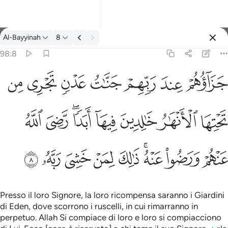
Tafsir: Al-Bayyinah 98:8
Al-Bayyinah
8
Registrazione
98:8
هار خالدين فيها ابدا رضي الله عنهم ورضوا عنه ذالك لمن خشي ربه ٨
ﱝ
ﱞ
ﱟ
ﱠ
ﱡ
ﱢ
ﱣ
ـٰرُ خَـٰلِدِينَ فِيهَآ أَبَدًۭا ۖ رَّضِىَ ٱللَّهُ عَنْهُمْ وَرَضُوا۟ عَنْهُ ۚ ذَٰلِكَ لِمَنْ خَشِىَ رَبَّهُۥ ٨
ﱤ
ﱥ
ﱦ
ﱧ
ﱨﱩ
ﱪ
ﱫ
ﱬ
ﱭ
ﱮﱯ
ﱰ
ﱱ
ﱲ
ﱳ
ﱴ
Presso il loro Signore, la loro ricompensa saranno i Giardini
di Eden, dove scorrono i ruscelli, in cui rimarranno in
perpetuo. Allah Si compiace di loro e loro si compiacciono