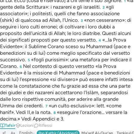
di Lui. Ecco [cosa è riservato] a chi teme il suo Signore.
«la
1
gente della Scrittura»: i nazareni e gli israeliti.
«gli
2
associatori»; i politeisti, quelli che fanno associazione
(shirk) di qualcosa ad Allah, l’Unico.
«non cesseranno»: di
3
seguire i loro culti erronei; di coltivare i loro dubbi a
proposito dell’unicità di Allah; le loro diatribe. Questi alcuni
dei significati proposti per questo versetto.
«…la Prova
4
Evidente»: il Sublime Corano sceso su Muhammad (pace e
benedizioni su di lui) come meglio specificato dal versetto
successivo.
«fogli purissimi»: una metafora per indicare il
5
Corano.
Nel contesto di questo versetto «la Prova
6
Evidente» è la missione di Muhammad (pace e benedizioni
su di lui) l’espressione «si divisero» può essere infatti intesa
come la constatazione che fu grazie ad essa che una parte
dei giudei e dei nazareni accettarono l’IsIàm, separandosi
dalle loro rispettive comunità, per aderire alla grande
Umma dei credenti.
«un culto esclusivo»: lett. «come
7
hanìf». Vedi II,e la nota.
«eseguire l’orazione… versare la
8
decima.» Vedi Appendici e 3.
Tafsir
Lezioni
Riflessi
English
Ibn Kathir (Abridged)
Ma'arif Al-Qur'an
Tazkirul 
Aa