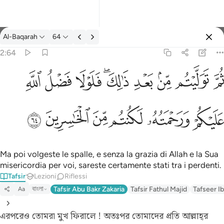
Tafsir: Al-Baqarah 2:64
Al-Baqarah
64
Registrazione
2:64
يتم من بعد ذالك فلولا فضل الله عليكم ورحمته لكنتم من الخاسرين ٦٤
ﱪ
ﱫ
ﱬ
ﱭ
ﱮﱯ
ﱰ
ﱱ
ﱲ
لِكَ ۖ فَلَوْلَا فَضْلُ ٱللَّهِ عَلَيْكُمْ وَرَحْمَتُهُۥ لَكُنتُم مِّنَ ٱلْخَـٰسِرِينَ ٦٤
ﱳ
ﱴ
ﱵ
ﱶ
ﱷ
ﱸ
Ma poi volgeste le spalle, e senza la grazia di Allah e la Sua
misericordia per voi, sareste certamente stati tra i perdenti.
Tafsir
Lezioni
Riflessi
বাংলা
Tafsir Abu Bakr Zakaria
Tafsir Fathul Majid
Tafseer Ib
Aa
এরপরেও তোমরা মুখ ফিরালে ! অতঃপর তোমাদের প্রতি আল্লাহ্‌র