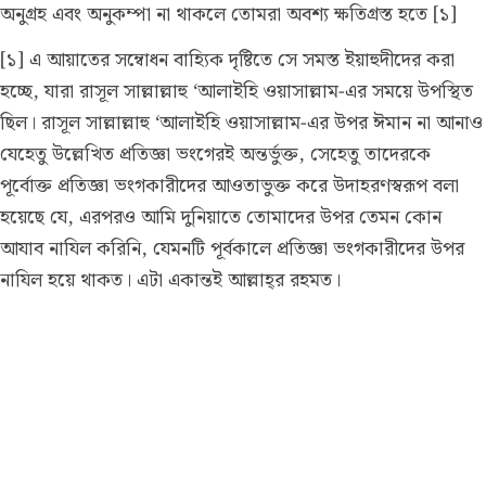
অনুগ্রহ এবং অনুকম্পা না থাকলে তোমরা অবশ্য ক্ষতিগ্রস্ত হতে [১]
[১] এ আয়াতের সম্বোধন বাহ্যিক দৃষ্টিতে সে সমস্ত ইয়াহুদীদের করা
হচ্ছে, যারা রাসূল সাল্লাল্লাহু ‘আলাইহি ওয়াসাল্লাম-এর সময়ে উপস্থিত
ছিল। রাসূল সাল্লাল্লাহু ‘আলাইহি ওয়াসাল্লাম-এর উপর ঈমান না আনাও
যেহেতু উল্লেখিত প্রতিজ্ঞা ভংগেরই অন্তর্ভুক্ত, সেহেতু তাদেরকে
পূর্বোক্ত প্রতিজ্ঞা ভংগকারীদের আওতাভুক্ত করে উদাহরণস্বরূপ বলা
হয়েছে যে, এরপরও আমি দুনিয়াতে তোমাদের উপর তেমন কোন
আযাব নাযিল করিনি, যেমনটি পূর্বকালে প্রতিজ্ঞা ভংগকারীদের উপর
নাযিল হয়ে থাকত। এটা একান্তই আল্লাহ্‌র রহমত।