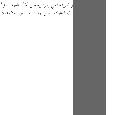
واذكروا -يا بني إسرائيل- حين أَخَذْنا العهد المؤكّ،
أطبقنا عليكم الجبل، ولا تنسوا التوراة قولا وعمل.