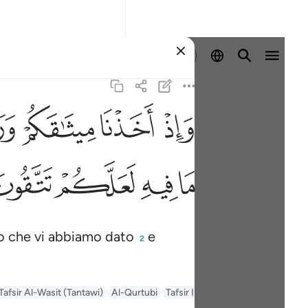
Registrazione
ﱚ
ﱛ
ﱜ
ﱝ
ﱥ
ﱦ
ﱧ
ﱨ
llo che vi abbiamo dato
e
2
Tafsir Al-Wasit (Tantawi)
Al-Qurtubi
Tafsir Ibn Kathir
السعدي Al-Sa'di