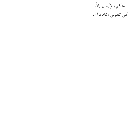
guês
َد منكم بالإيمان بالله وإفراده بالعبادة، ورفعنا جبل الطور فوقكم
وقلنا لكم:
خذوا 
ا كي تتقوني وتخافوا عقابي
ий
ไทย
e
中文
u
ol
ili
Việt