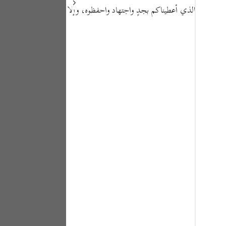
Portu
الكتاب الذي أعطيناكم بجدٍ واجتهاد واحفظوه، وإلا
русск
Shqip
ภาษา
Türkç
اردو
简体
Melay
Españ
Kiswah
Tiếng 