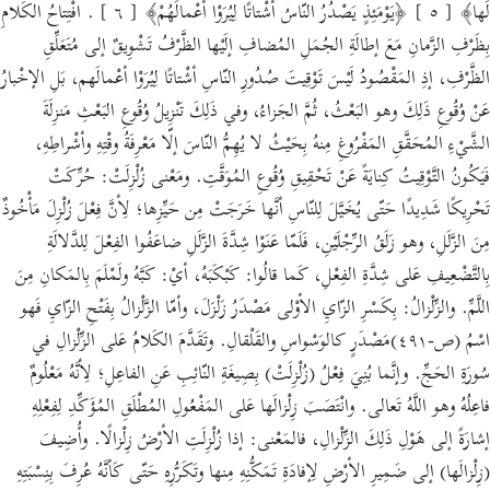
لَها﴾ [ ٥ ] ﴿يَوْمَئِذٍ يَصْدُرُ النّاسُ أشْتاتًا لِيُرَوْا أعْمالَهُمْ﴾ [ ٦ ] . افْتِتاحُ الكَلامِ
بِظَرْفِ الزَّمانِ مَعَ إطالَةِ الجُمَلِ المُضافِ إلَيْها الظَّرْفُ تَشْوِيقٌ إلى مُتَعَلِّقِ
الظَّرْفِ، إذِ المَقْصُودُ لَيْسَ تَوْقِيتَ صُدُورِ النّاسِ أشْتاتًا لِيُرَوْا أعْمالَهم، بَلِ الإخْبارُ
عَنْ وُقُوعِ ذَلِكَ وهو البَعْثُ، ثُمَّ الجَزاءُ، وفي ذَلِكَ تَنْزِيلُ وُقُوعِ البَعْثِ مَنزِلَةَ
الشَّيْءِ المُحَقَّقِ المَفْرُوغِ مِنهُ بِحَيْثُ لا يُهِمُّ النّاسَ إلّا مَعْرِفَةُ وقْتِهِ وأشْراطِهِ،
فَيَكُونُ التَّوْقِيتُ كِنايَةً عَنْ تَحْقِيقِ وُقُوعِ المُوَقَّتِ. ومَعْنى زُلْزِلَتْ: حُرِّكَتْ
تَحْرِيكًا شَدِيدًا حَتّى يُخَيَّلَ لِلنّاسِ أنَّها خَرَجَتْ مِن حَيِّزِها؛ لِأنَّ فِعْلَ زُلْزِلَ مَأْخُوذٌ
مِنَ الزَّلَلِ، وهو زَلَقُ الرِّجْلَيْنِ، فَلَمّا عَنَوْا شِدَّةَ الزَّلَلِ ضاعَفُوا الفِعْلَ لِلدَّلالَةِ
بِالتَّضْعِيفِ عَلى شِدَّةِ الفِعْلِ، كَما قالُوا: كَبْكَبَهُ، أيْ: كَبَّهُ ولَمْلَمَ بِالمَكانِ مِنَ
اللَّمِّ. والزِّلْزالُ: بِكَسْرِ الزّايِ الأوْلى مَصْدَرُ زَلْزَلَ، وأمّا الزَّلْزالُ بِفَتْحِ الزّايِ فَهو
اسْمُ (ص-٤٩١)مَصْدَرٍ كالوَسْواسِ والقَلْقالِ. وتَقَدَّمَ الكَلامُ عَلى الزِّلْزالِ في
سُورَةِ الحَجِّ. وإنَّما بُنِيَ فِعْلُ (زُلْزِلَتْ) بِصِيغَةِ النّائِبِ عَنِ الفاعِلِ؛ لِأنَّهُ مَعْلُومٌ
فاعِلُهُ وهو اللَّهُ تَعالى. وانْتَصَبَ زِلْزالَها عَلى المَفْعُولِ المُطْلَقِ المُؤَكِّدِ لِفِعْلِهِ
إشارَةً إلى هَوْلِ ذَلِكَ الزِّلْزالِ، فالمَعْنى: إذا زُلْزِلَتِ الأرْضُ زِلْزالًا. وأُضِيفَ
(زِلْزالَها) إلى ضَمِيرِ الأرْضِ لِإفادَةِ تَمَكُّنِهِ مِنها وتَكَرُّرِهِ حَتّى كَأنَّهُ عُرِفَ بِنِسْبَتِهِ