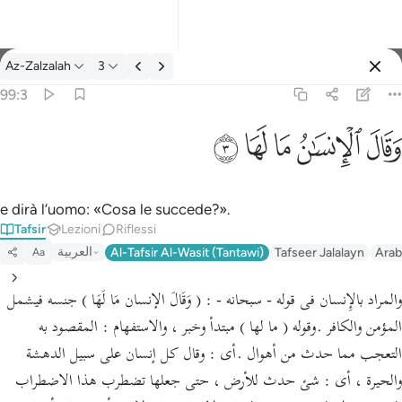
Tafsir: Az-Zalzalah 99:3
Az-Zalzalah
3
Registrazione
99:3
وقال الانسان ما لها ٣
ﱾ
ﱿ
ﲀ
ﲁ
ﲂ
وَقَالَ ٱلْإِنسَـٰنُ مَا لَهَا ٣
e dirà l’uomo: «Cosa le succede?».
Tafsir
Lezioni
Riflessi
العربية
Al-Tafsir Al-Wasit (Tantawi)
Tafseer Jalalayn
Arab
Aa
والمراد بالإِنسان فى قوله - سبحانه - : ( وَقَالَ الإنسان مَا لَهَا ) جنسه فيشمل
المؤمن والكافر .وقوله ( ما لها ) مبتدأ وخبر ، والاستفهام : المقصود به
التعجب مما حدث من أهوال .أى : وقال كل إنسان على سبيل الدهشة
والحيرة ، أى : شئ حدث للأرض ، حتى جعلها تضطرب هذا الاضطراب