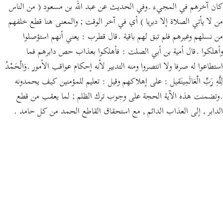
كان آخرهم في المجيء .وفي الحديث عن عبد الله بن مسعود ( من الناس
من لا يأتي الصلاة إلا دبريا ) أي في آخر الوقت ; والمعنى هنا قطع خلفهم
من نسلهم وغيرهم فلم تبق لهم باقية .قال قطرب : يعني أنهم استؤصلوا
وأهلكوا .قال أمية بن أبي الصلت : فأهلكوا بعذاب حص دابرهم فما
استطاعوا له صرفا ولا انتصروا ومنه التدبير لأنه إحكام عواقب الأمور .وَالْحَمْدُ
لِلَّهِ رَبِّ الْعَالَمِينَقيل : على إهلاكهم وقيل : تعليم للمؤمنين كيف يحمدونه
.وتضمنت هذه الآية الحجة على وجوب ترك الظلم ; لما يعقب من قطع
الدابر , إلى العذاب الدائم , مع استحقاق القاطع الحمد من كل حامد .