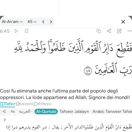
Tafsir: Al-An'am 6:45
Al-An'am
45
Registrazione
6:45
فقطع دابر القوم الذين ظلموا والحمد لله رب العالمين ٤٥
ﱁ
ﱂ
ﱃ
ﱄ
ﱅﱆ
ﱇ
ﱈ
َابِرُ ٱلْقَوْمِ ٱلَّذِينَ ظَلَمُوا۟ ۚ وَٱلْحَمْدُ لِلَّهِ رَبِّ ٱلْعَـٰلَمِينَ ٤٥
ﱉ
ﱊ
ﱋ
Così fu eliminata anche l’ultima parte del popolo degli
oppressori. La lode appartiene ad Allah, Signore dei mondi!
Tafsir
Lezioni
Riflessi
العربية
Al-Qurtubi
Tafseer Jalalayn
Arabic Tanweer Tafs
Aa
فَقُطِعَ دَابِرُ الْقَوْمِ الَّذِينَ ظَلَمُواالدابر الآخر ; يقال : دبر القوم يدبرهم دبرا إذا