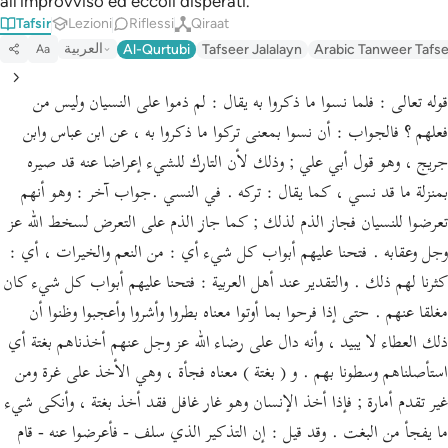
all’improvviso ed eccoli disperati.
Tafsir
Lezioni
Riflessi
Qiraat
العربية
Al-Qurtubi
Tafseer Jalalayn
Arabic Tanweer Tafs
Aa
قوله تعالى : فلما نسوا ما ذكروا به يقال : لم ذموا على النسيان وليس من
فعلهم ؟ فالجواب : أن نسوا بمعنى تركوا ما ذكروا به ، عن ابن عباس وابن
جريج ، وهو قول أبي علي ; وذلك لأن التارك للشيء إعراضا عنه قد صيره
بمنزلة ما قد نسي ، كما يقال : تركه . في النسي .جواب آخر : وهو أنهم
تعرضوا للنسيان فجاز الذم لذلك ; كما جاز الذم على التعرض لسخط الله عز
وجل وعقابه . فتحنا عليهم أبواب كل شيء أي : من النعم والخيرات ، أي :
كثرنا لهم ذلك . والتقدير عند أهل العربية : فتحنا عليهم أبواب كل شيء كان
مغلقا عنهم . حتى إذا فرحوا بما أوتوا معناه بطروا وأشروا وأعجبوا وظنوا أن
ذلك العطاء لا يبيد ، وأنه دال على رضاء الله عز وجل عنهم أخذناهم بغتة أي
استأصلناهم وسطونا بهم . و ( بغتة ) معناه فجأة ، وهي الأخذ على غرة ومن
غير تقدم أمارة ; فإذا أخذ الإنسان وهو غار غافل فقد أخذ بغتة ، وأنكى شيء
ما يفجأ من البغت . وقد قيل : إن التذكير الذي سلف - فأعرضوا عنه - قام