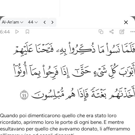
Tafsir: Al-An'am 6:44
Al-An'am
44
Registrazione
6:44
واب كل شيء حتى اذا فرحوا بما اوتوا اخذناهم بغتة فاذا هم مبلسون ٤٤
ﳇ
ﳈ
ﳉ
ﳊ
ﳋ
ﳌ
ﳍ
شَىْءٍ حَتَّىٰٓ إِذَا فَرِحُوا۟ بِمَآ أُوتُوٓا۟ أَخَذْنَـٰهُم بَغْتَةًۭ فَإِذَا هُم مُّبْلِسُونَ ٤٤
ﳎ
ﳏ
ﳐ
ﳑ
ﳒ
ﳓ
ﳔ
ﳕ
ﳖ
ﳗ
ﳘ
ﳙ
ﳚ
ﳛ
Quando poi dimenticarono quello che era stato loro
ricordato, aprimmo loro le porte di ogni bene. E mentre
esultavano per quello che avevamo donato, li afferrammo