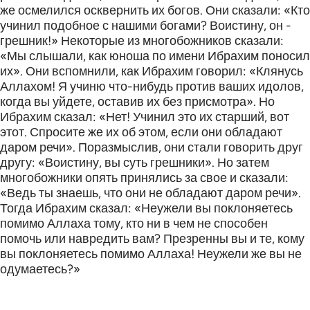
же осмелился осквернить их богов. Они сказали: «Кто
учинил подобное с нашими богами? Воистину, он -
грешник!» Некоторые из многобожников сказали:
«Мы слышали, как юноша по имени Ибрахим поносил
их». Они вспомнили, как Ибрахим говорил: «Клянусь
Аллахом! Я учиню что-нибудь против ваших идолов,
когда вы уйдете, оставив их без присмотра». Но
Ибрахим сказал: «Нет! Учинил это их старший, вот
этот. Спросите же их об этом, если они обладают
даром речи». Поразмыслив, они стали говорить друг
другу: «Воистину, вы суть грешники». Но затем
многобожники опять принялись за свое и сказали:
«Ведь ты знаешь, что они не обладают даром речи».
Тогда Ибрахим сказал: «Неужели вы поклоняетесь
помимо Аллаха тому, кто ни в чем не способен
помочь или навредить вам? Презренны вы и те, кому
вы поклоняетесь помимо Аллаха! Неужели же вы не
одумаетесь?»