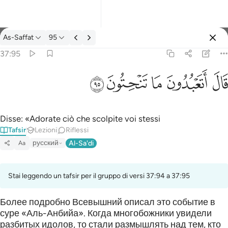
Tafsir: As-Saffat 37:95
As-Saffat
95
Registrazione
37:95
قال اتعبدون ما تنحتون ٩٥
ﲟ
ﲠ
ﲡ
ﲢ
ﲣ
قَالَ أَتَعْبُدُونَ مَا تَنْحِتُونَ ٩٥
Disse: «Adorate ciò che scolpite voi stessi
Tafsir
Lezioni
Riflessi
русский
Al-Sa'di
Aa
Stai leggendo un tafsir per il gruppo di versi 37:94 a 37:95
Более подробно Всевышний описал это событие в
суре «Аль-Анбийа». Когда многобожники увидели
разбитых идолов, то стали размышлять над тем, кто