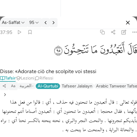
Tafsir: As-Saffat 37:95
As-Saffat
95
Registrazione
37:95
قال اتعبدون ما تنحتون ٩٥
ﲟ
ﲠ
ﲡ
ﲢ
ﲣ
قَالَ أَتَعْبُدُونَ مَا تَنْحِتُونَ ٩٥
Disse: «Adorate ciò che scolpite voi stessi
Tafsir
Lezioni
Riflessi
العربية
Al-Qurtubi
Tafseer Jalalayn
Arabic Tanweer Tafs
Aa
قوله تعالى : قال أتعبدون ما تنحتون فيه حذف ، أي : قالوا من فعل هذا
بآلهتنا ، فقال محتجا : أتعبدون ما تنحتون أي : أتعبدون أصناما أنتم تنحتونها
بأيديكم تنجرونها . والنحت النجر والبري ، نحته ينحته بالكسر نحتا أي : براه
. والنحاتة البراية ، والمنحت ما ينحت به .