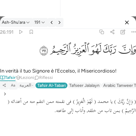
Tafsir: Ash-Shu'ara 26:191
Ash-Shu'ara
191
Registrazione
26:191
وان ربك لهو العزيز الرحيم ١٩١
ﱽ
ﱾ
ﱿ
ﲀ
ﲁ
ﲂ
وَإِنَّ رَبَّكَ لَهُوَ ٱلْعَزِيزُ ٱلرَّحِيمُ ١٩١
In verità il tuo Signore è l’Eccelso, il Misericordioso!
Tafsir
Lezioni
Riflessi
العربية
Tafsir Al-Tabari
Tafseer Jalalayn
Arabic Tanweer T
Aa
(
فى نقمته ممن انتقم منه من أعدائه
( لَهُوَ الْعَزِيزُ )
يا محمد
( وَإِنَّ رَبَّكَ )
الرَّحِيمُ )
بمن تاب من خلقه, وأناب إلى طاعته.