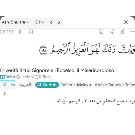
Tafsir: Ash-Shu'ara 26:191
Ash-Shu'ara
191
Registrazione
26:191
وان ربك لهو العزيز الرحيم ١٩١
ﱽ
ﱾ
ﱿ
ﲀ
ﲁ
ﲂ
وَإِنَّ رَبَّكَ لَهُوَ ٱلْعَزِيزُ ٱلرَّحِيمُ ١٩١
In verità il tuo Signore è l’Eccelso, il Misericordioso!
Tafsir
Lezioni
Riflessi
العربية
Al-Qurtubi
Tafseer Jalalayn
Arabic Tanweer Tafs
Aa
يريد المنيع المنتقم من أعدائه , الرحيم بأوليائه .