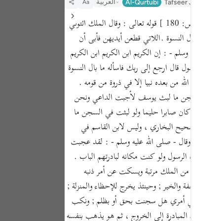
العربية
Al-Qurtubi
Tafseer Jalalayn
Aa
Portu
قوله تعالى : وقال الملك ائتوني به فلما جاءه الرسول قال ارجع إلى ربك فاسأله ما بال النسوة اللاتي قطعن أيديهن إن ربي بكيدهن عليم[ ص: 180 ] قوله تعالى : وقال الملك ائتوني
русск
سوة أي حال النسوة .اللاتي قطعن أيديهن فأبى أن
Shqip
لله عليه وسلم - : إن الكريم ابن الكريم ابن الكريم
ภาษา
اءه الرسول قال ارجع إلى ربك فاسأله ما بال النسوة
ما بعث الله من بعده نبيا إلا في ذروة من قومه .
Türkç
و لبثت في السجن ما لبث يوسف لأجبت الداعي ونحن
اردو
ي يوسف لقد كان صابرا حليما ولو لبثت في السجن ما
简体
سير من صحيح البخاري ، وليس لابن القاسم في
لحليما ذا أناة وقال - صلى الله عليه وسلم - : لقد عجبت
Melay
حين أتاه الرسول ولو كنت مكانه لبادرتهم الباب .
Españ
 يخرج وينال من الملك مرتبة ويسكت عن أمر ذنبه
Kiswah
لته من العفة والخير ; وحينئذ يخرج للإحظاء والمنزلة ;
نبي ، وينظر في أمري هل سجنت بحق أو بظلم ; ونكب
Tiếng 
الأناة وترك المبادرة إلى الخروج ، ثم هو يذهب بنفسه