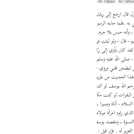
Arabic Tanweer Tafseer
Tafseer Al-Baghawi
Tafsir Al-Tabari
Al-Tafsi
guês
ий
 به .فلما جاءه الرسول أي يأمره بالخروجقال ارجع إلى ربك فاسأله ما بال الن
وأنه حبس بلا جرم . وروى الترمذي عن أبي هريرة قال : قال رسول الله - صلى ا
ไทย
- قال - ولو لبثت في السجن ما لبث ثم جاءني الرسول أجبت - ثم قرأ - فلما ج
لقد كان يأوي إلى ركن شديد إذ قال لو أن لي بكم قوة أو آوي إلى ركن شديد ف
e
ه - صلى الله عليه وسلم - : يرحم الله لوطا لقد كان يأوي إلى ركن شديد ول
ن ليطمئن قلبي وروي عن النبي - صلى الله عليه وسلم - أنه قال يرحم الله أخ
中文
و هذا الحديث من طريق عبد الرحمن بن القاسم صاحب مالك ، في كتاب التف
رواية الطبري يرحم الله يوسف لو كنت أنا المحبوس ثم أرسل إلي لخرجت سريعا إن كان 
u
 البقرات لو كنت مكانه لما أخبرتهم حتى أشترط أن يخرجوني ولقد عجبت منه 
ol
لسلام - أناة وصبرا ، وطلبا لبراءة الساحة ; وذلك أنه - فيما روي - خشي أن
ili
لذي راود امرأة مولاه ; فأراد يوسف - عليه السلام - أن يبين براءته ، ويحقق منز
ال النسوة ، ومقصد يوسف - عليه السلام - إنما كان : وقل له يستقصي عن ذ
Việt
العزيز له . فإن قيل : كيف مدح النبي - صلى الله عليه وسلم - يوسف بالصبر و