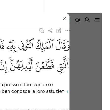
Registrazione
ﲙ
ﲚ
ﲛ
ﲜﲝ
ﲞ
وقال 
وَقَالَ ٱلْمَلِكُ ٱئْتُونِى
ﲩ
ﲪ
ﲫﲬ
ﲭ
 presso il tuo signore e
re ben conosce le loro astuzie»
1