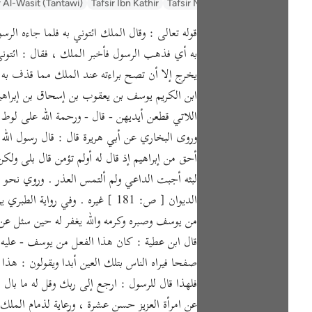
السعدي Al-Sa'di
Tafsir Muyassar
Tafsir Ibn Kathir
r Al-Wasit (Tantawi)
به أي فذهب الرسول فأخبر الملك ، فقال : ائتوني
يخرج إلا أن تصح براءته عند الملك مما قذف به ، 
ابن الكريم يوسف بن يعقوب بن إسحاق بن إبراهيم 
اللاتي قطعن أيديهن - قال - ورحمة الله على لوط 
وروى البخاري عن أبي هريرة قال : قال رسول الل
أحق من إبراهيم إذ قال له أولم تؤمن قال بلى ولك
لبثه أجبت الداعي ولم ألتمس العذر . وروي نح
الديوان [ ص: 181 ] غيره . وفي 
من يوسف وصبره وكرمه والله يغفر له حين سئل عن
قال ابن عطية : كان هذا الفعل من يوسف - عليه ا
صفحا فيراه الناس بتلك العين أبدا ويقولون : هذا ا
فلهذا قال للرسول : ارجع إلى ربك وقل له ما ب
عن امرأة العزيز حسن عشرة ، ورعاية لذمام الملك 