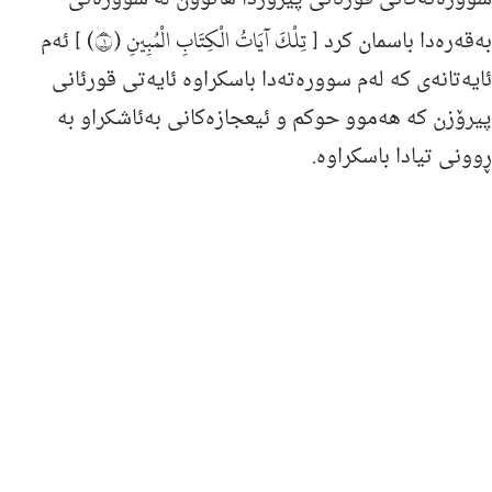
تِلْكَ آيَاتُ الْكِتَابِ الْمُبِينِ (١)
به‌قه‌ره‌دا باسمان كرد [
] ئه‌م
ئایه‌تانه‌ی كه‌ له‌م سووره‌ته‌دا باسكراوه‌ ئایه‌تی قورئانی
پیرۆزن كه‌ هه‌موو حوكم و ئیعجازه‌كانی به‌ئاشكراو به‌
ڕوونی تیادا باسكراوه‌.