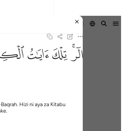
Registrazione
ﲒﲓ
ﲔ
ﲕ
ﲖ
Baqrah. Hizi ni aya za Kitabu
ake.