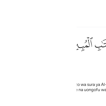
ona la lingua
Registrazione
h
ﲗ
ﲘ
i del Libro esplicito.
ف
is
 Bakr And Sheikh Nasir Khamis
esia
 ya herufi zilizokatwa na kutengwa mwanzo wa sura ya Al-
a yake, mahalalisho yake, maharamisho yake na uongofu w
no